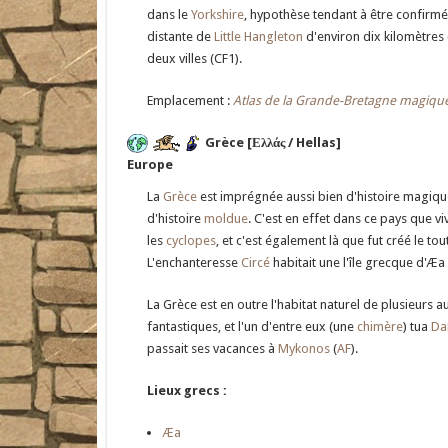
dans le
Yorkshire
, hypothèse tendant à être confirmée 
distante de
Little Hangleton
d'environ dix kilomètre
deux villes (CF1).
Emplacement :
Atlas de la Grande-Bretagne magiqu
Grèce [Ελλάς / Hellas]
Europe
La
Grèce
est imprégnée aussi bien d'histoire magiq
d'histoire
moldue
. C'est en effet dans ce pays que vi
les
cyclopes
, et c'est également là que fut créé le to
L'enchanteresse
Circé
habitait une l'île grecque d'Æa 
La Grèce est en outre l'habitat naturel de plusieurs 
fantastiques, et l'un d'entre eux (une
chimère
) tua
Da
passait ses vacances à
Mykonos
(
AF
).
Lieux grecs :
Æa