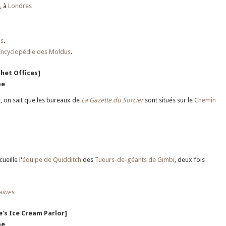
, à
Londres
es
.
Encyclopédie des Moldus
.
phet Offices]
pe
, on sait que les bureaux de
La Gazette du Sorcier
sont situés sur le
Chemin
ueille l'
équipe de Quidditch
des
Tueurs-de-géants de Gimbi
, deux fois
aines
's Ice Cream Parlor]
pe