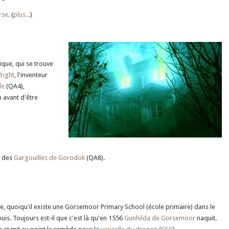
rse
. (
plus...
)
nique, qui se trouve
ight
, l'inventeur
le
(QA4),
 avant d'être
e des
Gargouilles de Gorodok
(QA8).
e, quoiqu'il existe une Gorsemoor Primary School (école primaire) dans le
is. Toujours est-il que c'est là qu'en 1556
Gunhilda de Gorsemoor
naquit.