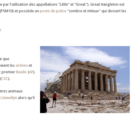
par l'utilisation des appellations "Little" et "Great"). Great Hangleton est
s (PSM10) et possède un
poste de police
"sombre et miteux" qui dessert les
e
ue que
vaient les
sirènes
et
ut premier
Basilic
(
AF
).
(
CSC
).
autres animaux
i Llewellyn
alors qu'il