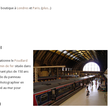
 boutique à
Londres
et
Paris
. (
plus...
)
n]
tationne le
Poudlard
min de fer
située dans
nant plus de 150 ans
ntée du panneau
e photographier en
ché au mur pour
]