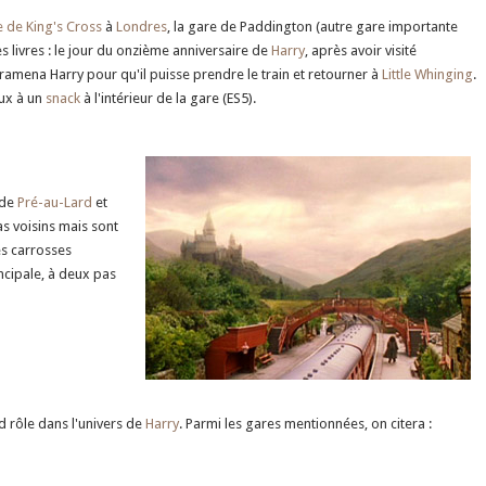
 de King's Cross
à
Londres
, la gare de Paddington (autre gare importante
s livres : le jour du onzième anniversaire de
Harry
, après avoir visité
ramena Harry pour qu'il puisse prendre le train et retourner à
Little Whinging
.
eux à un
snack
à l'intérieur de la gare (ES5).
 de
Pré-au-Lard
et
as voisins mais sont
es carrosses
incipale, à deux pas
d rôle dans l'univers de
Harry
. Parmi les gares mentionnées, on citera :