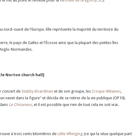
 et mit au point le remède pour la
varicelle du dragon
(
CSC
).
nord-ouest de l'Europe. Elle représente la majorité du territoire du
e, le pays de Galles et l'Écosse ainsi que la plupart des petites îles
es Anglo-Normandes.
ttle Norton church hall]
er concert de
Stubby Boardman
et de son groupe, les
Croque-Mitaines
,
un navet dans la figure" et décida de se retirer de la vie publique (OP10).
dans
Le Chicaneur
, et il est possible que rien de tout cela ne soit vrai.
 trouve à trois cents kilomètres de
Little Whinging
(ce qui la situe quelque part