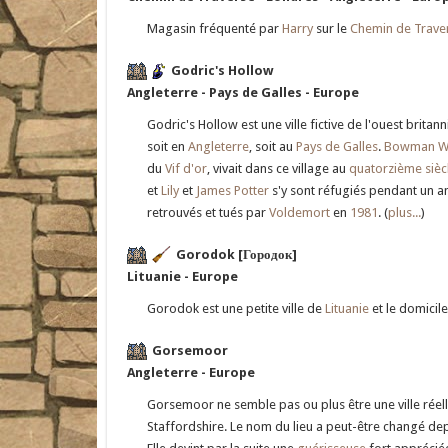
Magasin fréquenté par
Harry
sur le
Chemin de Trave
Godric's Hollow
Angleterre - Pays de Galles - Europe
Godric's Hollow est une ville fictive de l'ouest britan
soit en
Angleterre
, soit au
Pays de Galles
.
Bowman Wr
du
Vif d'or
, vivait dans ce village au
quatorzième sièc
et
Lily
et
James Potter
s'y sont réfugiés pendant un an
retrouvés et tués par
Voldemort
en
1981
. (
plus...
)
Gorodok [Городок]
Lituanie - Europe
Gorodok est une petite ville de
Lituanie
et le domicil
Gorsemoor
Angleterre - Europe
Gorsemoor ne semble pas ou plus être une ville réell
Staffordshire. Le nom du lieu a peut-être changé depu