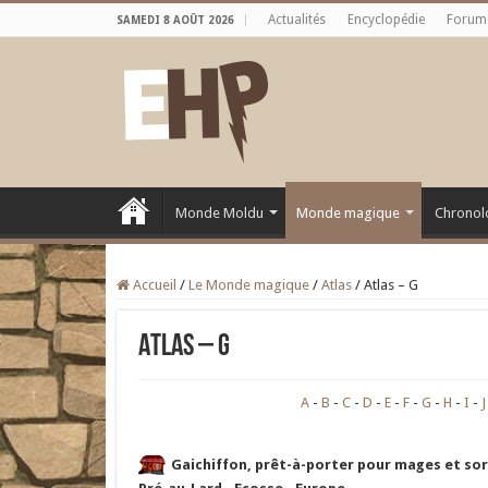
Actualités
Encyclopédie
Forum
SAMEDI 8 AOÛT 2026
Monde Moldu
Monde magique
Chronol
Accueil
/
Le Monde magique
/
Atlas
/
Atlas – G
Atlas – G
A
B
C
D
E
F
G
H
I
J
Gaichiffon, prêt-à-porter pour mages et so