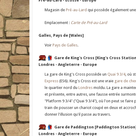
Pré-au-Lard - Ecosse - Europe
Magasin de
Pré-au-Lard
qui possède également une
Emplacement :
Carte de Pré-au-Lard
Galles, Pays de [Wales]
Voir
Pays de Galles
.
Gare de King's Cross [King's Cross Statio
Londres - Angleterre - Europe
La gare de King's Cross possède un
Quai 9 3/4
, où s
Express
(ES6). King's Cross est une vraie
gare de che
le quartier nord du
Londres
moldu. La gare a mainte
et présente, entre autres, une fausse entrée surmo
"Platform 9 3/4" ("Quai 9 3/4"), où l'on peut se fair
train de pousser un chariot coupé en deux et accro
donner l'illusion qu'il passe au travers.
Gare de Paddington [Paddington Station
Londres - Angleterre - Europe