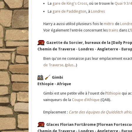
La
gare de King's Cross
, où se trouve le
Quai 9 3/4
La
gare de Paddington
, à
Londres
Harry a aussi utilisé plusieurs fois le
métro
de
Londr
Voir également l'entrée concernant les
trains
dans L'
Gazette du Sorcier, bureaux de la [Daily Pro
Chemin de Traverse - Londres - Angleterre - Euro
Bien qu'on ne connaisse pas leur emplacement exact
de Traverse
. (
plus...
)
Gimbi
Ethiopie - Afrique
Gimbi est une petite ville à l'ouest de l'
Ethiopie
qui acc
vainqueurs de la
Coupe d'Afrique
(QA8).
Emplacement :
Carte des équipes de Quidditch afric
Glaces Florian Fortârome [Florean Fortescue
Chemin de Traverse - Londres - Angleterre - Euro