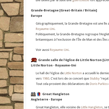
Elle devint par la suite une
guérisseuse
fort appréciée
Grande-Bretagne [Great-Britain / Britain]
Europe
Géographiquement, la Grande-Bretagne est une île au 
Royaume-Uni
.
Politiquement, la Grande-Bretagne regroupe l'Angleterr
britanniques à l'exclusion de l'Île de Man et des Îl
Voir aussi
Royaume-Uni
.
Grande salle de l'église de Little Norton [Li
Little Norton - Royaume-Uni
Le hall de l'église de
Little Norton
a accueilli le derni
vers
1980
. C'est lors de ce concert que
Stubby
"reçut 
Tout cela provient des déclarations de
Doris Purkiss
Great Hangleton
Angleterre - Europe
Great Hangleton, ville voisine de
Little Hangleton
, se