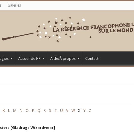
s
Galeries
ogies
Autour de HP
Aide/À propos
Contact
K
L
M
N
O
P
Q
R
S
T
U
V
W
X
Y
Z
rciers [Gladrags Wizardwear]