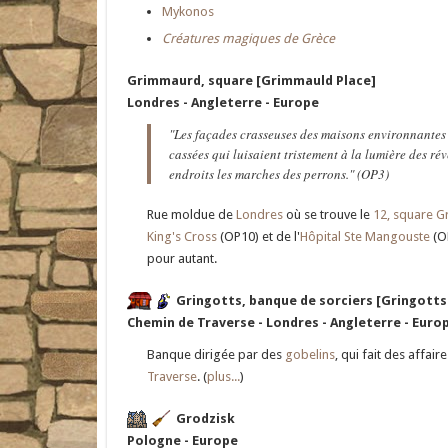
Mykonos
Créatures magiques de Grèce
Grimmaurd, square [Grimmauld Place]
Londres - Angleterre - Europe
"Les façades crasseuses des maisons environnantes n
cassées qui luisaient tristement à la lumière des rév
endroits les marches des perrons." (OP3)
Rue moldue de
Londres
où se trouve le
12, square 
King's Cross
(OP10) et de l'
Hôpital Ste Mangouste
(O
pour autant.
Gringotts, banque de sorciers [Gringotts
Chemin de Traverse - Londres - Angleterre - Euro
Banque dirigée par des
gobelins
, qui fait des affa
Traverse
. (
plus...
)
Grodzisk
Pologne - Europe