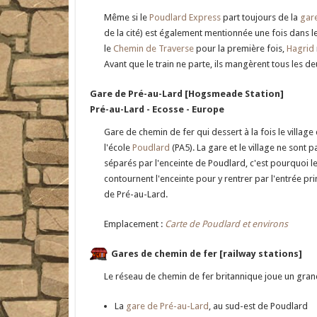
Même si le
Poudlard Express
part toujours de la
gare
de la cité) est également mentionnée une fois dans le
le
Chemin de Traverse
pour la première fois,
Hagrid
Avant que le train ne parte, ils mangèrent tous les d
Gare de Pré-au-Lard [Hogsmeade Station]
Pré-au-Lard - Ecosse - Europe
Gare de chemin de fer qui dessert à la fois le village
l'école
Poudlard
(PA5). La gare et le village ne sont p
séparés par l'enceinte de Poudlard, c'est pourquoi l
contournent l'enceinte pour y rentrer par l'entrée pr
de Pré-au-Lard.
Emplacement :
Carte de Poudlard et environs
Gares de chemin de fer [railway stations]
Le réseau de chemin de fer britannique joue un gran
La
gare de Pré-au-Lard
, au sud-est de Poudlard