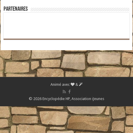
Partenaires
Animé avec
&
© 2026 Encyclopédie HP,
Association iJeunes