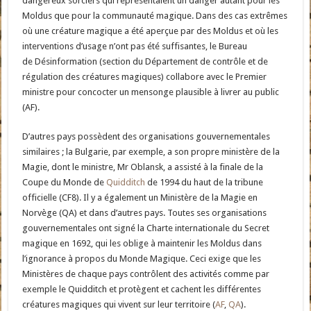
dangereux sorciers qui représentaient un danger autant pour les
Moldus que pour la communauté magique. Dans des cas extrêmes
où une créature magique a été aperçue par des Moldus et où les
interventions d’usage n’ont pas été suffisantes, le Bureau
de
Désinformation (section du Département de contrôle et de
régulation des créatures magiques) collabore avec le Premier
ministre pour concocter un mensonge plausible à livrer au public
(AF).
D’autres pays possèdent des organisations gouvernementales
similaires ; la Bulgarie, par exemple, a son propre ministère de la
Magie, dont le ministre, Mr Oblansk, a assisté à la finale de la
Coupe du Monde de
Quidditch
de 1994 du haut de la tribune
officielle (CF8). Il y a également un Ministère de la Magie en
Norvège (QA) et dans d’autres pays. Toutes ses organisations
gouvernementales ont signé la Charte internationale du Secret
magique en 1692, qui les oblige à maintenir les Moldus dans
l’ignorance à propos du Monde Magique. Ceci exige que les
Ministères de chaque pays contrôlent des activités comme par
exemple le Quidditch et protègent et cachent les différentes
créatures magiques qui vivent sur leur territoire (
AF
,
QA
).