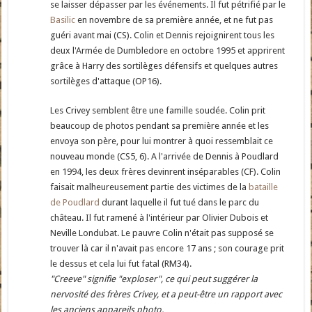
se laisser dépasser par les événements. Il fut pétrifié par le
Basilic
en novembre de sa première année, et ne fut pas
guéri avant mai (CS). Colin et Dennis rejoignirent tous les
deux l'Armée de Dumbledore en octobre 1995 et apprirent
grâce à Harry des sortilèges défensifs et quelques autres
sortilèges d'attaque (OP16).
Les Crivey semblent être une famille soudée. Colin prit
beaucoup de photos pendant sa première année et les
envoya son père, pour lui montrer à quoi ressemblait ce
nouveau monde (CS5, 6). A l'arrivée de Dennis à Poudlard
en 1994, les deux frères devinrent inséparables (CF). Colin
faisait malheureusement partie des victimes de la
bataille
de Poudlard
durant laquelle il fut tué dans le parc du
château. Il fut ramené à l'intérieur par Olivier Dubois et
Neville Londubat. Le pauvre Colin n'était pas supposé se
trouver là car il n'avait pas encore 17 ans ; son courage prit
le dessus et cela lui fut fatal (RM34).
"Creeve" signifie "exploser", ce qui peut suggérer la
nervosité des frères Crivey, et a peut-être un rapport avec
les anciens appareils photo.