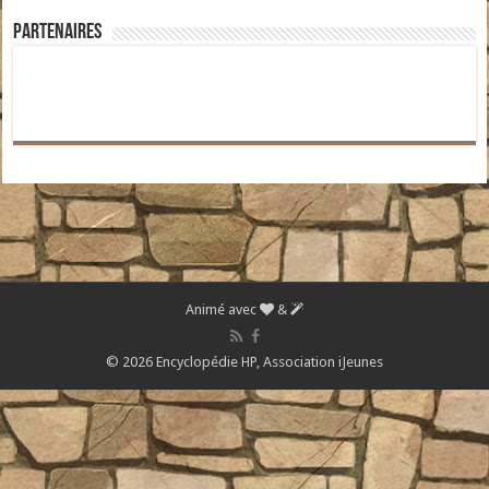
Partenaires
Animé avec
&
© 2026 Encyclopédie HP,
Association iJeunes