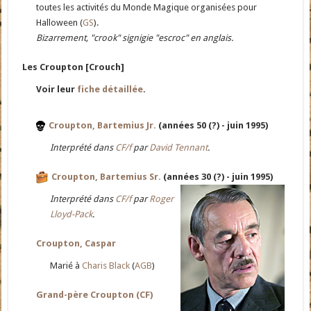
toutes les activités du Monde Magique organisées pour
Halloween (
GS
).
Bizarrement, "crook" signigie "escroc" en anglais.
Les Croupton [Crouch]
Voir leur
fiche détaillée
.
Croupton, Bartemius Jr.
(années 50 (?) - juin 1995)
Interprété dans
CF/f
par
David Tennant
.
Croupton, Bartemius Sr.
(années 30 (?) - juin 1995)
Interprété dans
CF/f
par
Roger
Lloyd-Pack
.
Croupton, Caspar
Marié à
Charis Black
(
AGB
)
Grand-père Croupton (CF)