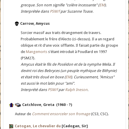
grecque. Son nom signifie "colère incessante" (
EM
).
Interprétée dans
PSM/f
par Suzanne Toase.
Carrow, Amycus
Sorcier massif aux traits étrangement de travers.
Probablement le frère d'Alecto (ci-dessus). Il a un regard
oblique et rit d'une voix sifflante. Il faisait partie du groupe
de
Mangemorts
s'étant introduit à Poudlard en 1997
(PSM27).
Amycus était le fils de Poséidon et de la nymphe Melia. Il
devint roi des Bebryces (un peuple mythique de Bithynie)
et était très doué en boxe (
EM
). Curieusement, "Amicus"
est aussi le mot latin pour "ami".
Interprété dans
PSM/f
par
Ralph Ineson
.
Catchlove, Greta (1960 - ?)
Auteur de
Comment ensorceler son fromage
(CS3, CSC).
Catogan, Le chevalier du
[Cadogan, Sir]