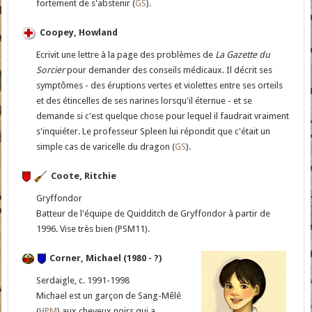
fortement de s'abstenir (
GS
).
Coopey, Howland
Ecrivit une lettre à la page des problèmes de
La Gazette du
Sorcier
pour demander des conseils médicaux. Il décrit ses
symptômes - des éruptions vertes et violettes entre ses orteils
et des étincelles de ses narines lorsqu'il éternue - et se
demande si c'est quelque chose pour lequel il faudrait vraiment
s'inquiéter. Le professeur Spleen lui répondit que c'était un
simple cas de varicelle du dragon (
GS
).
Coote, Ritchie
Gryffondor
Batteur de l'équipe de Quidditch de Gryffondor à partir de
1996. Vise très bien (PSM11).
Corner, Michael (1980 - ?)
Serdaigle, c. 1991-1998
Michael est un garçon de Sang-Mêlé
(
HPM
) aux cheveux noirs qui a