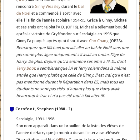
rencontré
Ginny Weasley
durant le
bal
de Noël
et a commencé à sortir avec
elle à la fin de l'année scolaire 1994-95. Grâce à Ginny, Michael
et ses amis ont rejoint l'A.D. (OP16). Michael a tellement boudé
après la victoire de Gryffondor sur Serdaigle en 1996 que
Ginny l'a plaqué, après quoi il sortit avec
Cho Chang
(OP38).
Remarquez que Michael pouvait aller au bal de Noël sans une
personne plus âgée uniquement s'il avait au moins l'âge de
Harry. De plus, depuis qu'il a emmené ses amis à l'A.D., dont
Terry Boot
, il semblerait que lui et Terry soient dans la même
année que Harry plutôt que celle de Ginny. Il est vrai qu'il n'est
pas mentionné durant la Répartition dans ES, mais tous les
étudiants ne sont pas cités, d'autant plus que Harry avait
beaucoup le trac et n'a pas été tout à fait attentif.
Cornfoot, Stephen (1980 - ?)
Serdaigle, 1991-1998
Son nom apparaît dans un brouillon de la liste des élèves de
l'année de Harry que Jo montra durant l'interview télévisée
"Harry Potter and Me" (
HPM
). D'après la liste, c'est un Sang-Pur.