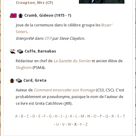
Croupton, Mrs (CF)
Crumb, Gideon (1975 - ?)
Joue de la cornemuse dans le célèbre groupe les
Bizarr'
Sisters
.
Interprété dans
CF/f
par Steve Claydon.
Cuffe, Barnabas
Rédacteur en chef de
La Gazette du Sorcier
et ancien élève de
Slughorn
(PSM4).
Curd, Greta
Auteur de
Comment ensorceler son fromage
(CS3, CSC). C'est
probablement un pseudonyme, puisque le nom de l'auteur de
ce livre est Greta Catchlove (JKR).
A
B
C
D
E
F
G
H
I
J
K
L
M
N
O
P
Q
R
S
T
U
V
W
X
Y
Z