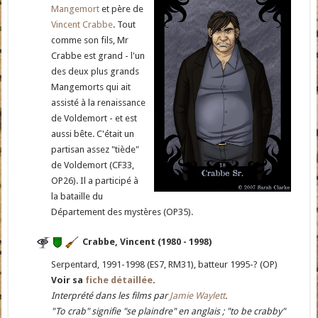
Mangemort
et père de
Vincent Crabbe
. Tout
comme son fils, Mr
Crabbe est grand - l'un
des deux plus grands
Mangemorts qui ait
assisté à la renaissance
de Voldemort - et est
aussi bête. C'était un
partisan assez "tiède"
de Voldemort (CF33,
OP26). Il a participé à
la bataille du
Département des mystères (OP35).
Crabbe, Vincent (1980 - 1998)
Serpentard, 1991-1998 (ES7, RM31), batteur 1995-? (OP)
Voir sa
fiche détaillée
.
Interprété dans les films par
Jamie Waylett
.
"To crab" signifie "se plaindre" en anglais ; "to be crabby"