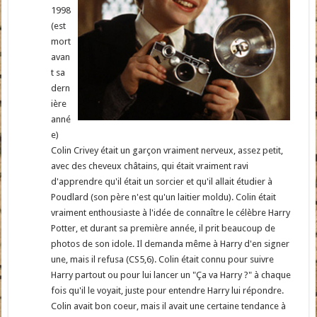
1998
(est
mort
avan
t sa
dern
ière
anné
e)
Colin Crivey était un garçon vraiment nerveux, assez petit,
avec des cheveux châtains, qui était vraiment ravi
d'apprendre qu'il était un sorcier et qu'il allait étudier à
Poudlard (son père n'est qu'un laitier moldu). Colin était
vraiment enthousiaste à l'idée de connaître le célèbre Harry
Potter, et durant sa première année, il prit beaucoup de
photos de son idole. Il demanda même à Harry d'en signer
une, mais il refusa (CS5,6). Colin était connu pour suivre
Harry partout ou pour lui lancer un "Ça va Harry ?" à chaque
fois qu'il le voyait, juste pour entendre Harry lui répondre.
Colin avait bon coeur, mais il avait une certaine tendance à