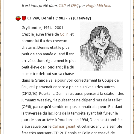
Il est interprété dans
CS/f
et
OP/j
par
Hugh Mitchell
.
Crivey, Dennis (1983 - ?) [Creevey]
Gryffondor, 1994 - 2001
C'est le jeune frère de
Colin
, et
comme lui il a des cheveux
châtains. Dennis était le plus
petit de son année quand il est
arrivé et donc également le plus
petit élève de Poudlard ; il a dû
se mettre debout sur sa chaise
dans la Grande Salle pour voir correctement la Coupe de
Feu, et il parvenait encore à peine au niveau des autres
(CF12,16). Pourtant, Dennis fait aussi penser à la citation des
jumeaux Weasley, "la puissance ne dépend pas de la taille"
(OP6), parce qu'il semble ne pas connaître la peur. Pendant
la traversée du lac, lors de la tempête ayant fait fureur le
jour de son arrivée à Poudlard en 1994, Dennis est tombé et
a été sauvé par le
Calmar géant
, et cet incident lui a semblé
être très amusant (CF12). Dennis et Colin ont essayé de