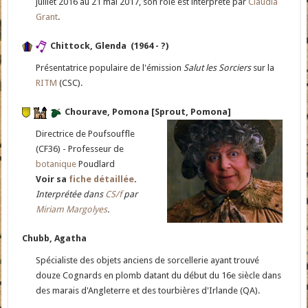
juillet 2016 au 21 mai 2017, son rôle est interprété par
Claudia
Grant
.
Chittock, Glenda (1964 - ?)
Présentatrice populaire de l'émission
Salut les Sorciers
sur la
RITM
(CSC).
Chourave, Pomona [Sprout, Pomona]
Directrice de Poufsouffle
(CF36) - Professeur de
botanique
Poudlard
Voir sa
fiche détaillée
.
Interprétée dans
CS/f
par
Miriam Margolyes
.
Chubb, Agatha
Spécialiste des objets anciens de sorcellerie ayant trouvé
douze Cognards en plomb datant du début du 16e siècle dans
des marais d'Angleterre et des tourbières d'Irlande (QA).