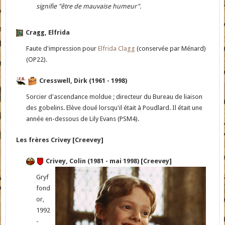
signifie "être de mauvaise humeur".
Cragg, Elfrida
Faute d'impression pour
Elfrida Clagg
(conservée par Ménard)
(OP22).
Cresswell, Dirk (1961 - 1998)
Sorcier d'ascendance moldue ; directeur du Bureau de liaison
des gobelins. Elève doué lorsqu'il était à Poudlard. Il était une
année en-dessous de Lily Evans (PSM4).
Les frères Crivey [Creevey]
Crivey, Colin (1981 - mai 1998) [Creevey]
Gryf
fond
or,
1992
-