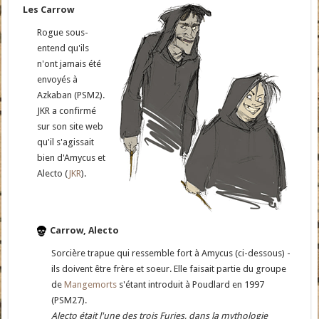
Les Carrow
Rogue sous-
entend qu'ils
n'ont jamais été
envoyés à
Azkaban (PSM2).
JKR a confirmé
sur son site web
qu'il s'agissait
bien d'Amycus et
Alecto (
JKR
).
Carrow, Alecto
Sorcière trapue qui ressemble fort à Amycus (ci-dessous) -
ils doivent être frère et soeur. Elle faisait partie du groupe
de
Mangemorts
s'étant introduit à Poudlard en 1997
(PSM27).
Alecto était l'une des trois Furies, dans la mythologie