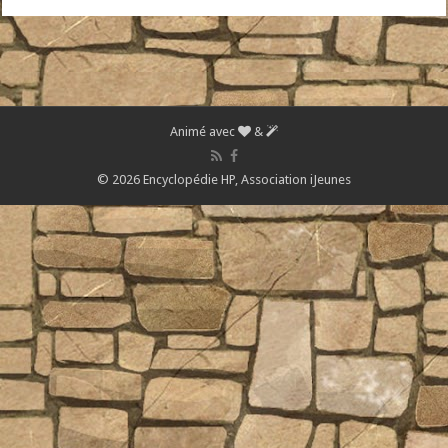
Animé avec
&
© 2026 Encyclopédie HP,
Association iJeunes