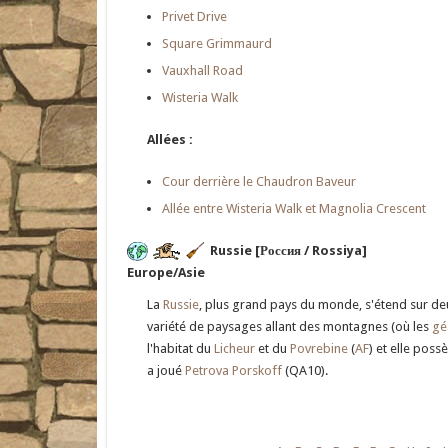
Privet Drive
Square Grimmaurd
Vauxhall Road
Wisteria Walk
Allées :
Cour derrière le Chaudron Baveur
Allée entre Wisteria Walk et Magnolia Crescent
Russie [Россия / Rossiya]
Europe/Asie
La
Russie
, plus grand pays du monde, s'étend sur deux
variété de paysages allant des montagnes (où les
gé
l'habitat du
Licheur
et du
Povrebine
(
AF
) et elle pos
a joué
Petrova Porskoff
(QA10).