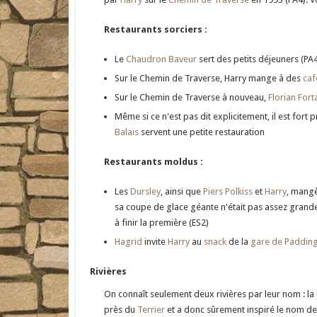
Restaurants sorciers :
Le
Chaudron Baveur
sert des petits déjeuners (PA
Sur le Chemin de Traverse, Harry mange à des
caf
Sur le Chemin de Traverse à nouveau,
Florian For
Même si ce n'est pas dit explicitement, il est fort
Balais
servent une petite restauration
Restaurants moldus :
Les
Dursley
, ainsi que
Piers Polkiss
et
Harry
, mangè
sa coupe de glace géante n'était pas assez grande
à finir la première (ES2)
Hagrid
invite
Harry
au
snack
de la
gare de Paddin
Rivières
On connaît seulement deux rivières par leur nom : la
près du
Terrier
et a donc sûrement inspiré le nom de l