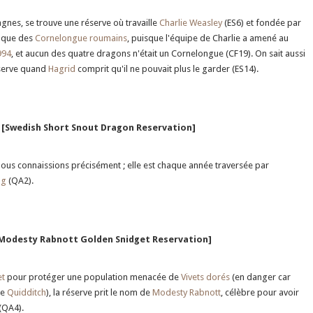
agnes, se trouve une réserve où travaille
Charlie Weasley
(ES6) et fondée par
r que des
Cornelongue roumains
, puisque l'équipe de Charlie a amené au
994
, et aucun des quatre dragons n'était un Cornelongue (CF19). On sait aussi
réserve quand
Hagrid
comprit qu'il ne pouvait plus le garder (ES14).
 [Swedish Short Snout Dragon Reservation]
nous connaissions précisément ; elle est chaque année traversée par
og
(QA2).
[Modesty Rabnott Golden Snidget Reservation]
et
pour protéger une population menacée de
Vivets dorés
(en danger car
de
Quidditch
), la réserve prit le nom de
Modesty Rabnott
, célèbre pour avoir
(QA4).