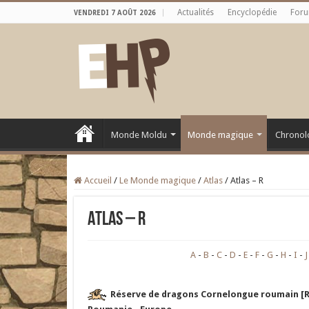
Actualités
Encyclopédie
For
VENDREDI 7 AOÛT 2026
Monde Moldu
Monde magique
Chronol
Accueil
/
Le Monde magique
/
Atlas
/
Atlas – R
Atlas – R
A
B
C
D
E
F
G
H
I
J
Réserve de dragons Cornelongue roumain [