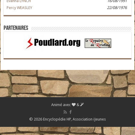
Evanna LYNCH
16/08/1991
Percy WEASLEY
22/08/1976
Partenaires
Animé avec
&
© 2026 Encyclopédie HP,
Association iJeunes