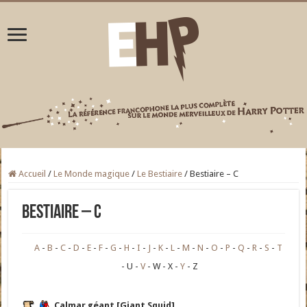
Accueil
/
Le Monde magique
/
Le Bestiaire
/
Bestiaire – C
Bestiaire – C
A
B
C
D
E
F
G
H
I
J
K
L
M
N
O
P
Q
R
S
T
U
V
W
X
Y
Z
Calmar géant [Giant Squid]