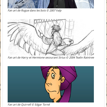
Fan art de Rogue dans les bois © 2007 Valp
Fan art de Harry et Hermione secourant Sirius © 2004 Tealin Raintree
Fan art de Quirrell © Edgar Torné