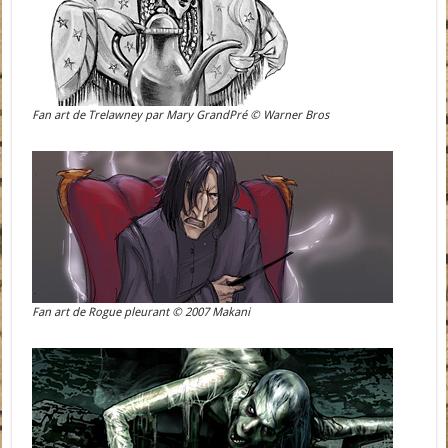
Fan art de Trelawney par Mary GrandPré © Warner Bros
Fan art de Rogue pleurant © 2007 Makani