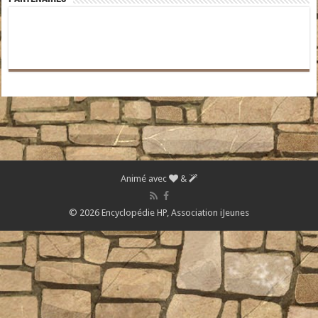
Animé avec
&
© 2026 Encyclopédie HP,
Association iJeunes