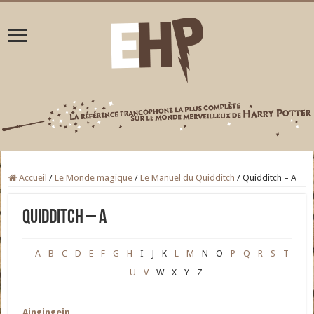
Accueil
/
Le Monde magique
/
Le Manuel du Quidditch
/
Quidditch – A
Quidditch – A
A
B
C
D
E
F
G
H
I
J
K
L
M
N
O
P
Q
R
S
T
U
V
W
X
Y
Z
Aingingein