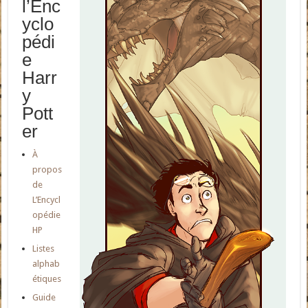
l’Enc
yclo
pédi
e
Harr
y
Pott
er
À
propos
de
L’Encycl
opédie
HP
Listes
alphab
étiques
Guide