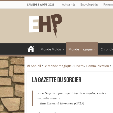
Actualités
Encyclopédie
Forum
SAMEDI 8 AOÛT 2026
Monde Moldu
Monde magique
Chronol
Accueil
/
Le Monde magique
/
Divers
/
Communication
/
La Gazette du Sorcier
« La Gazette a pour ambition de se vendre, espèce
de petite sotte. »
– Rita Skeeter à Hermione (OP25)