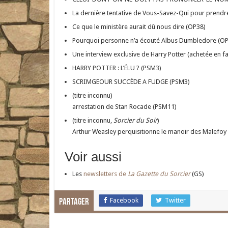
La dernière tentative de Vous-Savez-Qui pour prendr
Ce que le ministère aurait dû nous dire (OP38)
Pourquoi personne n’a écouté Albus Dumbledore (O
Une interview exclusive de Harry Potter (achetée en fa
HARRY POTTER : L’ÉLU ? (PSM3)
SCRIMGEOUR SUCCÈDE A FUDGE (PSM3)
(titre inconnu)
arrestation de Stan Rocade (PSM11)
(titre inconnu,
Sorcier du Soir
)
Arthur Weasley perquisitionne le manoir des Malefoy
Voir aussi
Les
newsletters de
La Gazette du Sorcier
(GS)
Facebook
Twitter
Partager