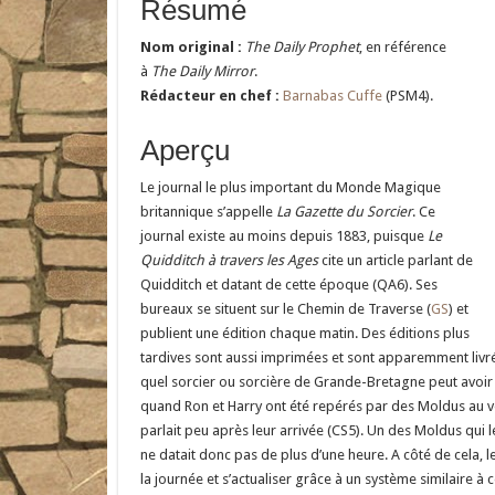
Résumé
Nom original :
The Daily Prophet
, en référence
à
The Daily Mirror
.
Rédacteur en chef :
Barnabas Cuffe
(PSM4).
Aperçu
Le journal le plus important du Monde Magique
britannique s’appelle
La Gazette du Sorcier
. Ce
journal existe au moins depuis 1883, puisque
Le
Quidditch à travers les Ages
cite un article parlant de
Quidditch et datant de cette époque (QA6). Ses
bureaux se situent sur le Chemin de Traverse (
GS
) et
publient une édition chaque matin. Des éditions plus
tardives sont aussi imprimées et sont apparemment livr
quel sorcier ou sorcière de Grande-Bretagne peut avoi
quand Ron et Harry ont été repérés par des Moldus au vo
parlait peu après leur arrivée (CS5). Un des Moldus qui 
ne datait donc pas de plus d’une heure. A côté de cela, l
la journée et s’actualiser grâce à un système similaire à 