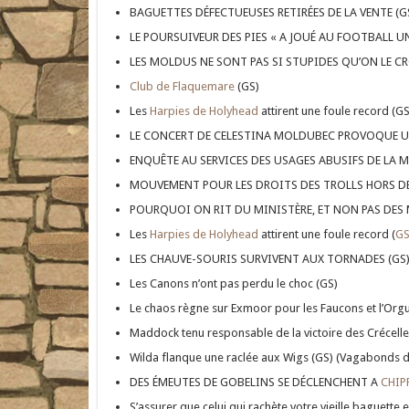
BAGUETTES DÉFECTUEUSES RETIRÉES DE LA VENTE (G
LE POURSUIVEUR DES PIES « A JOUÉ AU FOOTBALL 
LES MOLDUS NE SONT PAS SI STUPIDES QU’ON LE CR
Club de Flaquemare
(GS)
Les
Harpies de Holyhead
attirent une foule record (GS
LE CONCERT DE CELESTINA MOLDUBEC PROVOQUE UN
ENQUÊTE AU SERVICES DES USAGES ABUSIFS DE LA M
MOUVEMENT POUR LES DROITS DES TROLLS HORS DE
POURQUOI ON RIT DU MINISTÈRE, ET NON PAS DE
Les
Harpies de Holyhead
attirent une foule record (
G
LES CHAUVE-SOURIS SURVIVENT AUX TORNADES (GS
Les Canons n’ont pas perdu le choc (GS)
Le chaos règne sur Exmoor pour les Faucons et l’Orgu
Maddock tenu responsable de la victoire des Crécelle
Wilda flanque une raclée aux Wigs (GS) (Vagabonds 
DES ÉMEUTES DE GOBELINS SE DÉCLENCHENT A
CHIP
S’assurer que celui qui rachète votre vieille baguette 