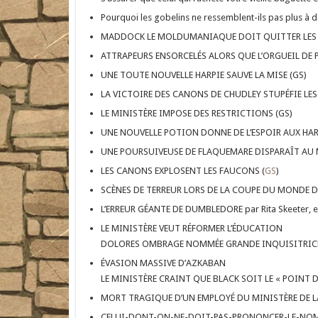
Pourquoi les gobelins ne ressemblent-ils pas plus à d
MADDOCK LE MOLDUMANIAQUE DOIT QUITTER LES P
ATTRAPEURS ENSORCELÉS ALORS QUE L’ORGUEIL DE 
UNE TOUTE NOUVELLE HARPIE SAUVE LA MISE (GS)
LA VICTOIRE DES CANONS DE CHUDLEY STUPÉFIE LES
LE MINISTÈRE IMPOSE DES RESTRICTIONS (GS)
UNE NOUVELLE POTION DONNE DE L’ESPOIR AUX HARP
UNE POURSUIVEUSE DE FLAQUEMARE DISPARAÎT AU 
LES CANONS EXPLOSENT LES FAUCONS (
GS
)
SCÈNES DE TERREUR LORS DE LA COUPE DU MONDE 
L’ERREUR GÉANTE DE DUMBLEDORE par Rita Skeeter, e
LE MINISTÈRE VEUT RÉFORMER L’ÉDUCATION
DOLORES OMBRAGE NOMMÉE GRANDE INQUISITRICE
ÉVASION MASSIVE D’AZKABAN
LE MINISTÈRE CRAINT QUE BLACK SOIT LE « POINT
MORT TRAGIQUE D’UN EMPLOYÉ DU MINISTÈRE DE L
CELUI-DONT-ON-NE-DOIT-PAS-PRONONCER-LE-NOM 