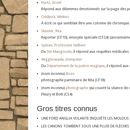
Hurtz, Grizel
Répond aux dilemmes émotionnels sur la page des p
Oddpick, Winkus
À écrit ce qui semblait être une colonne de chronique 
Skeeter, Rita
Reporter (CF10), envoyée spéciale (CF24) (ancienneme
Spleen, Professeur Helbert
De
Ste Mangouste
, il répond aux requêtes médicales
Wiggleswade, Dempster
Du
Département de la justice magique
, il répond aux
(nom inconnu)
Bozo
photographe partenaire de Rita (CF18)
(nom inconnu)
photographe
qui couvrit la séance de
Fleury et Bott (CS4)
Gros titres connus
UNE FORD ANGLIA VOLANTE INQUIÈTE LES MOLDUS 
LES CANONS TOMBENT SOUS UNE PLUIE DE FLÈCHES 