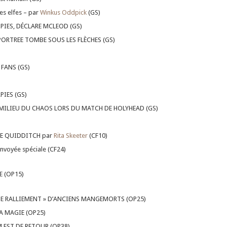
es elfes – par
Winkus Oddpick
(GS)
IES, DÉCLARE MCLEOD (GS)
PORTREE TOMBE SOUS LES FLÈCHES (GS)
 FANS (GS)
IES (GS)
MILIEU DU CHAOS LORS DU MATCH DE HOLYHEAD (GS)
DE QUIDDITCH par
Rita Skeeter
(CF10)
nvoyée spéciale (CF24)
 (OP15)
 DE RALLIEMENT » D’ANCIENS MANGEMORTS (OP25)
A MAGIE (OP25)
EST DE RETOUR (OP38)