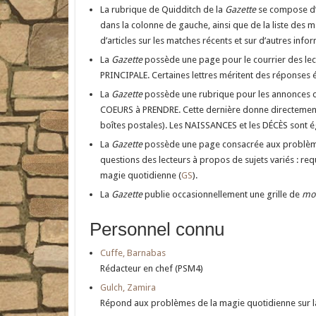
La rubrique de Quidditch de la
Gazette
se compose d’un
dans la colonne de gauche, ainsi que de la liste des ma
d’articles sur les matches récents et sur d’autres infor
La
Gazette
possède une page pour le courrier des lecteu
PRINCIPALE. Certaines lettres méritent des réponses éd
La
Gazette
possède une rubrique pour les annonces cla
COEURS à PRENDRE. Cette dernière donne directement 
boîtes postales). Les NAISSANCES et les DÉCÈS sont é
La
Gazette
possède une page consacrée aux problèmes
questions des lecteurs à propos de sujets variés : re
magie quotidienne (
GS
).
La
Gazette
publie occasionnellement une grille de
mot
Personnel connu
Cuffe, Barnabas
Rédacteur en chef (PSM4)
Gulch, Zamira
Répond aux problèmes de la magie quotidienne sur 