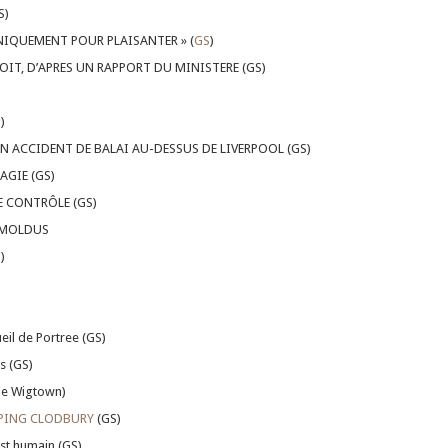
S)
UNIQUEMENT POUR PLAISANTER » (
GS
)
OIT, D’APRES UN RAPPORT DU MINISTERE (GS)
)
 ACCIDENT DE BALAI AU-DESSUS DE LIVERPOOL (GS)
AGIE (GS)
 CONTRÔLE (GS)
S MOLDUS
S
)
)
eil de Portree (GS)
s (GS)
de Wigtown)
PING CLODBURY
(GS)
est humain (GS)