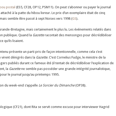
bou postal
(ES5, CF28, OP12, PSM11). On peut s’abonner ou payer le journal
attaché à la patte du hibou livreur. Le prix d’un exemplaire était de cinq
 mais semble être passé à sept Noises vers 1998 (
GS
).
 Grande-Bretagne, mais certainement le plus lu. Les événements relatés dans
ion publique. Quand la
Gazette
racontait des mensonges pour décrédibiliser
 qu’ils lisaient.
ontenu présente un parti pris de façon intentionnelle, comme cela s’est
 virent dénigrés dans la
Gazette
. C’est Cornelius Fudge, le ministre de la
ers publiés durant ce fameux été (il tentait de décrédibiliser l’explication de
nt, la
Gazette
ne semble pas posséder une grande intégrité journalistique,
pour le journal jusqu’au printemps 1995.
tion du week-end s’appelle
Le Sorcier du Dimanche
(OP38).
ologique (CF21), dont Rita se servit comme excuse pour interviewer Hagrid