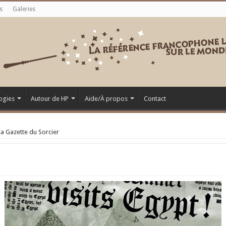
s
Galeries
ogies
Autour de HP
Aide/À propos
Contact
La Gazette du Sorcier