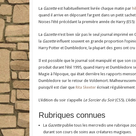
La
Gazette
est habituellement livrée chaque matin par
hi
quand il arrive en déposant l’argent dans un petit sachet 
Noises l’été précédant la première année de Harry (ES5)
La
Gazette
n’est bien sûr pas le seul journal imprimé en
la
Gazette
influent souvent en grande proportion l’opin
Harry Potter et Dumbledore, la plupart des gens ont cru ce
Il est possible que le journal soit manipulé et que son c
produit durant l’été 1995, quand Harry et Dumbledore se
Magie à l’époque, qui était derrière les rapports mensong
Dumbledore sur le retour de Voldemort. Malheureuseme
puisqu’il est clair que
Rita Skeeter
écrivait régulièrement 
L’édition du soir s’appelle
Le Sorcier du Soir
(CS5). L’édi
Rubriques connues
La
Gazette
publie tous les mercredis une rubrique zo
durant son cours de soins aux créatures magiques.