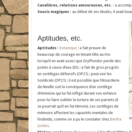
Cavalières, relations amoureuses, etc. :
a accomp
Soucis magiques :
au début de ses études, il avait be
Aptitudes, etc.
Aptitudes :
botanique
; a fait preuve de
beaucoup de courage en tenant tête au trio
lorsqu’il en avait assez que Gryffondor perde des
points à cause d’eux (ES) ; a fait de gros progrès
en sortilèges défensifs (OP21) ; peut voir les
Sombrals (OP21) ; il est possible que l’étourderie
de Neville soit la conséquence d’un sortilège
d’Amnésie qui lui fut infligé durant son enfance
pour lui faire oublier la torture de ses parents (il
se pourrait qu’il en fut témoin). Les sortilèges de
mémoire affectent les capacités mentales de
Ne
l’individu, comme on a pu le constater chez
Bertha
Jorkins
.