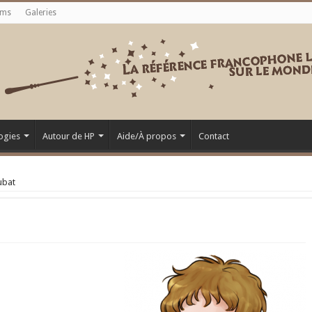
ums
Galeries
ogies
Autour de HP
Aide/À propos
Contact
ubat