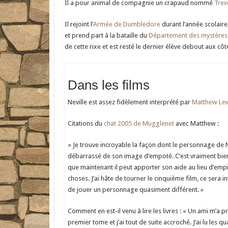
Il a pour animal de compagnie un crapaud nommé
Trev
Il rejoint l’
Armée de Dumbledore
durant l’année scolair
et prend part à la bataille du
Département des mystères
de cette rixe et est resté le dernier élève debout aux cô
Dans les films
Neville est assez fidèlement interprété par
Matthew Le
Citations du
chat 2005 de Mugglenet
avec Matthew :
« Je trouve incroyable la façon dont le personnage de Ne
débarrassé de son image d’empoté. C’est vraiment bien
que maintenant il peut apporter son aide au lieu d’empi
choses. J’ai hâte de tourner le cinquième film, ce sera i
de jouer un personnage quasiment différent. »
Comment en est-il venu à lire les livres : « Un ami m’a pr
premier tome et j’ai tout de suite accroché. J’ai lu les qu