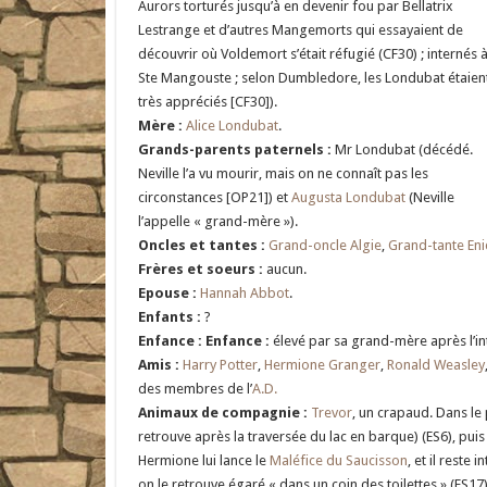
Aurors torturés jusqu’à en devenir fou par Bellatrix
Lestrange et d’autres Mangemorts qui essayaient de
découvrir où Voldemort s’était réfugié (CF30) ; internés 
Ste Mangouste ; selon Dumbledore, les Londubat étaien
très appréciés [CF30]).
Mère :
Alice Londubat
.
Grands-parents paternels :
Mr Londubat (décédé.
Neville l’a vu mourir, mais on ne connaît pas les
circonstances [OP21]) et
Augusta Londubat
(Neville
l’appelle « grand-mère »).
Oncles et tantes :
Grand-oncle Algie
,
Grand-tante Eni
Frères et soeurs :
aucun.
Epouse :
Hannah Abbot
.
Enfants :
?
Enfance :
Enfance :
élevé par sa grand-mère après l’i
Amis :
Harry Potter
,
Hermione Granger
,
Ronald Weasley
des membres de l’
A.D.
Animaux de compagnie :
Trevor
, un crapaud. Dans le 
retrouve après la traversée du lac en barque) (ES6), puis
Hermione lui lance le
Maléfice du Saucisson
, et il reste
on le retrouve égaré « dans un coin des toilettes » (ES17