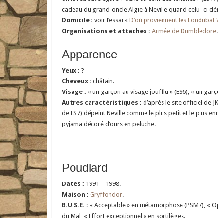
cadeau du grand-oncle Algie à Neville quand celui-ci dé
Domicile :
voir l’essai «
D’où proviennent les Londubat 
Organisations et attaches :
Armée de Dumbledore
.
Apparence
Yeux :
?
Cheveux :
châtain.
Visage :
« un garçon au visage joufflu » (ES6), « un garço
Autres caractéristiques :
d’après le site officiel de 
de ES7) dépeint Neville comme le plus petit et le plus en
pyjama décoré d’ours en peluche.
Poudlard
Dates :
1991 – 1998.
Maison :
Gryffondor
.
B.U.S.E. :
« Acceptable » en métamorphose (PSM7), « Opti
du Mal, « Effort exceptionnel » en sortilèges.