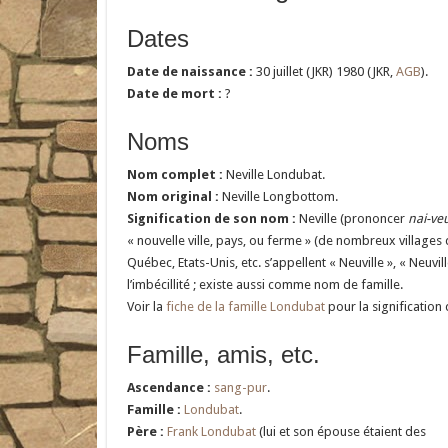
Dates
Date de naissance :
30 juillet (JKR) 1980 (JKR,
AGB
).
Date de mort :
?
Noms
Nom complet :
Neville Londubat.
Nom original :
Neville Longbottom.
Signification de son nom :
Neville (prononcer
nai-ve
« nouvelle ville, pays, ou ferme » (de nombreux villages
Québec, Etats-Unis, etc. s’appellent « Neuville », « Neuviller
l’imbécillité ; existe aussi comme nom de famille.
Voir la
fiche de la famille Londubat
pour la signification
Famille, amis, etc.
Ascendance :
sang-pur
.
Famille :
Londubat
.
Père :
Frank Londubat
(lui et son épouse étaient des