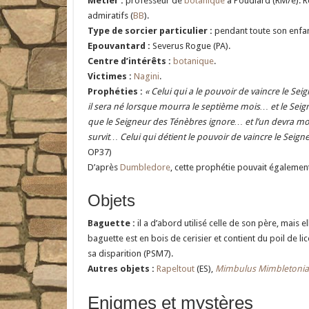
Métier :
professeur de
botanique
à Poudlard (RM/e). R
admiratifs (
BB
).
Type de sorcier particulier :
pendant toute son enfance
Epouvantard :
Severus Rogue (PA).
Centre d’intérêts :
botanique
.
Victimes :
Nagini
.
Prophéties :
« Celui qui a le pouvoir de vaincre le Sei
il sera né lorsque mourra le septième mois… et le Sei
que le Seigneur des Ténèbres ignore… et l’un devra mour
survit… Celui qui détient le pouvoir de vaincre le Sei
OP37)
D’après
Dumbledore
, cette prophétie pouvait également
Objets
Baguette :
il a d’abord utilisé celle de son père, mais e
baguette est en bois de cerisier et contient du poil de li
sa disparition (PSM7).
Autres objets :
Rapeltout
(ES),
Mimbulus Mimbletonia
Enigmes et mystères