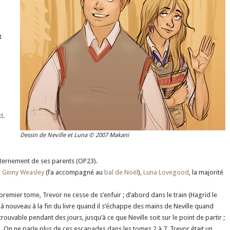
à
t
d
.
Dessin de Neville et Luna © 2007 Makani
nternement de ses parents (OP23).
,
Ginny Weasley
(l’a accompagné au
bal de Noël
),
Luna Lovegood
, la majorité
premier tome, Trevor ne cesse de s’enfuir ; d’abord dans le train (Hagrid le
 à nouveau à la fin du livre quand il s’échappe des mains de Neville quand
 introuvable pendant des jours, jusqu’à ce que Neville soit sur le point de partir ;
). On ne parle plus de ces escapades dans les tomes 2 à 7. Trevor était un