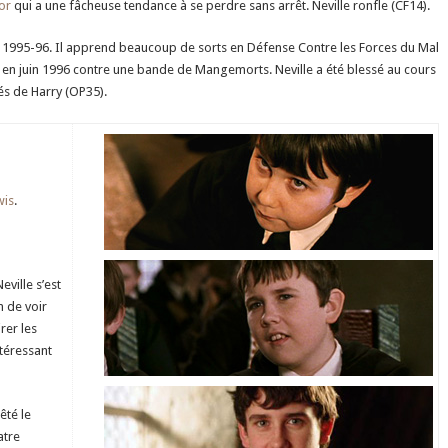
or
qui a une fâcheuse tendance à se perdre sans arrêt. Neville ronfle (CF14).
e 1995-96. Il apprend beaucoup de sorts en Défense Contre les Forces du Mal
en juin 1996 contre une bande de Mangemorts. Neville a été blessé au cours
tés de Harry (OP35).
wis
.
ville s’est
 de voir
rer les
ntéressant
êté le
atre