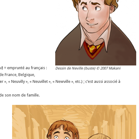
ul
) = emprunté au français :
Dessin de Neville (buste) © 2007 Makani
 de France, Belgique,
 », « Neuvilly », « Neuvillet », « Newville », etc.) ; c’est aussi associé à
 de son nom de famille.