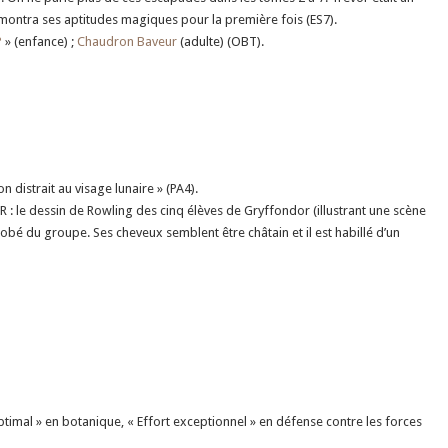
montra ses aptitudes magiques pour la première fois (ES7).
?
» (enfance) ;
Chaudron Baveur
(adulte) (OBT).
n distrait au visage lunaire » (PA4).
JKR : le dessin de Rowling des cinq élèves de Gryffondor (illustrant une scène
robé du groupe. Ses cheveux semblent être châtain et il est habillé d’un
mal » en botanique, « Effort exceptionnel » en défense contre les forces