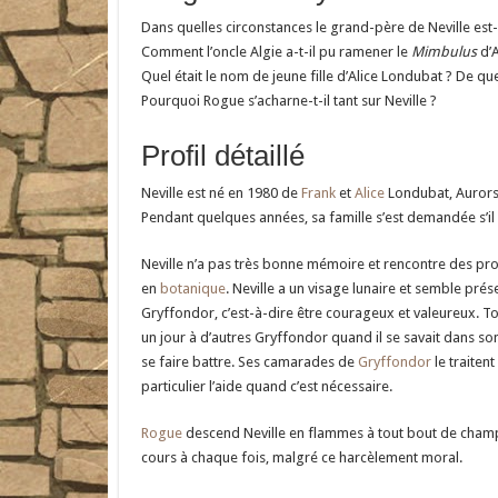
Dans quelles circonstances le grand-père de Neville est-i
Comment l’oncle Algie a-t-il pu ramener le
Mimbulus
d’A
Quel était le nom de jeune fille d’Alice Londubat ? De quel
Pourquoi Rogue s’acharne-t-il tant sur Neville ?
Profil détaillé
Neville est né en 1980 de
Frank
et
Alice
Londubat, Aurors c
Pendant quelques années, sa famille s’est demandée s’il 
Neville n’a pas très bonne mémoire et rencontre des prob
en
botanique
. Neville a un visage lunaire et semble pré
Gryffondor, c’est-à-dire être courageux et valeureux. Tou
un jour à d’autres Gryffondor quand il se savait dans son
se faire battre. Ses camarades de
Gryffondor
le traiten
particulier l’aide quand c’est nécessaire.
Rogue
descend Neville en flammes à tout bout de champ, 
cours à chaque fois, malgré ce harcèlement moral.