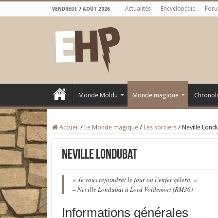
Actualités
Encyclopédie
For
VENDREDI 7 AOÛT 2026
Monde Moldu
Monde magique
Chronol
Accueil
/
Le Monde magique
/
Les sorciers
/
Neville Lond
Neville Londubat
« Je vous rejoindrai le jour où l’enfer gèlera. »
– Neville Londubat à Lord Voldemort (RM36)
Informations générales