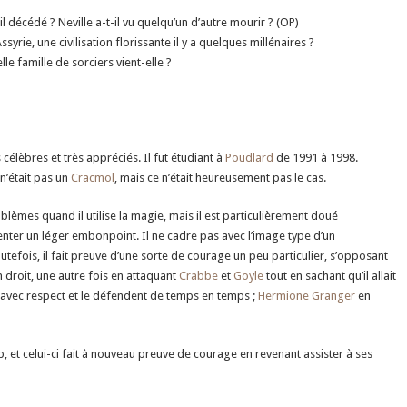
l décédé ? Neville a-t-il vu quelqu’un d’autre mourir ? (OP)
ssyrie, une civilisation florissante il y a quelques millénaires ?
le famille de sorciers vient-elle ?
élèbres et très appréciés. Il fut étudiant à
Poudlard
de 1991 à 1998.
n’était pas un
Cracmol
, mais ce n’était heureusement pas le cas.
lèmes quand il utilise la magie, mais il est particulièrement doué
senter un léger embonpoint. Il ne cadre pas avec l’image type d’un
tefois, il fait preuve d’une sorte de courage un peu particulier, s’opposant
 droit, une autre fois en attaquant
Crabbe
et
Goyle
tout en sachant qu’il allait
t avec respect et le défendent de temps en temps ;
Hermione Granger
en
et celui-ci fait à nouveau preuve de courage en revenant assister à ses