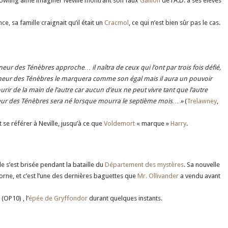
owling aime imaginer Neville montrant son faux
Gallion
de l’A.D. a ses élèves
, sa famille craignait qu’il était un
Cracmol
, ce qui n’est bien sûr pas le cas.
gneur des Ténèbres approche… il naîtra de ceux qui l’ont par trois fois défié,
gneur des Ténèbres le marquera comme son égal mais il aura un pouvoir
ir de la main de l’autre car aucun d’eux ne peut vivre tant que l’autre
gneur des Ténèbres sera né lorsque mourra le septième mois… »
(
Trelawney
,
 se référer à Neville, jusqu’à ce que
Voldemort
« marque »
Harry
.
lle s’est brisée pendant la bataille du
Département des mystères
. Sa nouvelle
corne, et c’est l’une des dernières baguettes que
Mr. Ollivander
a vendu avant
(OP10) , l’
épée de Gryffondor
durant quelques instants.