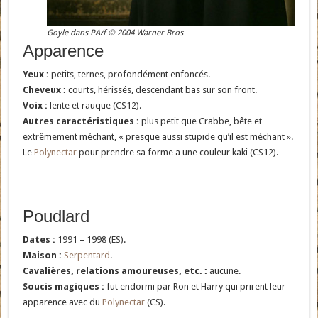
Goyle dans PA/f © 2004 Warner Bros
Apparence
Yeux :
petits, ternes, profondément enfoncés.
Cheveux :
courts, hérissés, descendant bas sur son front.
Voix :
lente et rauque (CS12).
Autres caractéristiques :
plus petit que Crabbe, bête et
extrêmement méchant, « presque aussi stupide qu’il est méchant ».
Le
Polynectar
pour prendre sa forme a une couleur kaki (CS12).
Poudlard
Dates :
1991 – 1998 (ES).
Maison :
Serpentard
.
Cavalières, relations amoureuses, etc. :
aucune.
Soucis magiques :
fut endormi par Ron et Harry qui prirent leur
apparence avec du
Polynectar
(CS).