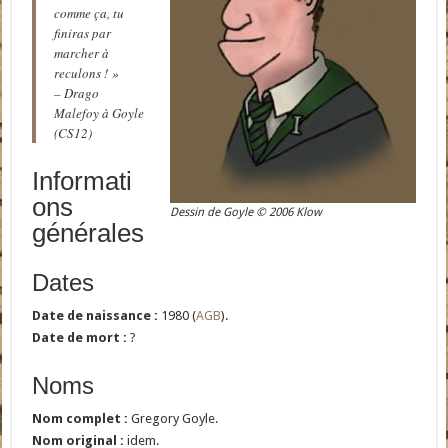
comme ça, tu
finiras par
marcher à
reculons ! »
– Drago
Malefoy à Goyle
(CS12)
Informati
ons
Dessin de Goyle © 2006 Klow
générales
Dates
Date de naissance :
1980 (
AGB
).
Date de mort :
?
Noms
Nom complet :
Gregory Goyle.
Nom original :
idem.