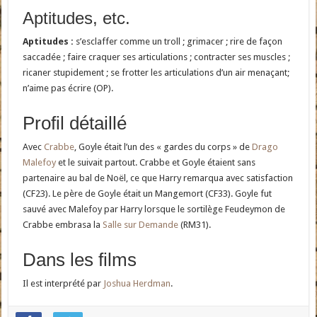
Aptitudes, etc.
Aptitudes :
s’esclaffer comme un troll ; grimacer ; rire de façon
saccadée ; faire craquer ses articulations ; contracter ses muscles ;
ricaner stupidement ; se frotter les articulations d’un air menaçant;
n’aime pas écrire (OP).
Profil détaillé
Avec
Crabbe
, Goyle était l’un des « gardes du corps » de
Drago
Malefoy
et le suivait partout. Crabbe et Goyle étaient sans
partenaire au bal de Noël, ce que Harry remarqua avec satisfaction
(CF23). Le père de Goyle était un Mangemort (CF33). Goyle fut
sauvé avec Malefoy par Harry lorsque le sortilège Feudeymon de
Crabbe embrasa la
Salle sur Demande
(RM31).
Dans les films
Il est interprété par
Joshua Herdman
.