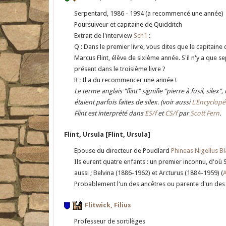
Serpentard, 1986 - 1994
(a recommencé une année)
Poursuiveur et capitaine de Quidditch
Extrait de l'interview
Sch1
:
Q : Dans le premier livre, vous dites que le capitain
Marcus Flint, élève de sixième année. S'il n'y a que s
présent dans le troisième livre ?
R : Il a du recommencer une année !
Le terme anglais "flint" signifie "pierre à fusil, sil
étaient parfois faites de silex. (voir aussi
L'Encyclop
Flint est interprété dans
ES/f
et
CS/f
par
Scott Fern
.
Flint, Ursula [Flint, Ursula]
Epouse du directeur de Poudlard
Phineas Nigellus Bl
Ils eurent quatre enfants : un premier inconnu, d'où 
aussi ; Belvina (1886-1962) et Arcturus (1884-1959) (
Probablement l'un des ancêtres ou parente d'un des a
Flitwick, Filius
Professeur de sortilèges