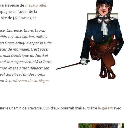
èbre éleveuse de
chevaux ailés
ampagne en faveur de la
 site de J.K. Rowling en
ce, Laurence, Laure, Laura,
éférence aux lauriers utilisés
n Grèce Antique et par la suite
ièces de monnaie). C'est aussi
formait l'Amérique du Nord et
nné son aspect actuel à la Terre.
monyme) au mot "fetlock" (en
eval. Serait-ce l'un des noms
our le
professeur de sortilèges
 sur le Chemin de Traverse. L'un d'eux pourrait d'ailleurs être
le gérant
avec