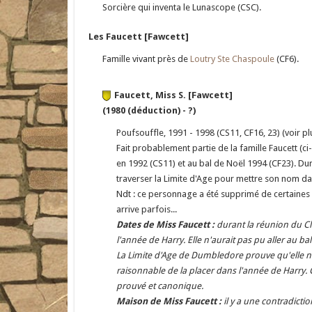
Sorcière qui inventa le Lunascope (CSC).
Les Faucett [Fawcett]
Famille vivant près de
Loutry Ste Chaspoule
(CF6).
Faucett, Miss S. [Fawcett]
(1980 (déduction) - ?)
Poufsouffle, 1991 - 1998 (CS11, CF16, 23) (voir pl
Fait probablement partie de la famille Faucett (ci
en 1992 (CS11) et au bal de Noël 1994 (CF23). Du
traverser la Limite d'Age pour mettre son nom dan
Ndt : ce personnage a été supprimé de certaines
arrive parfois...
Dates de Miss Faucett :
durant la réunion du Clu
l'année de Harry. Elle n'aurait pas pu aller au b
La Limite d'Age de Dumbledore prouve qu'elle n
raisonnable de la placer dans l'année de Harry.
prouvé et canonique.
Maison de Miss Faucett :
il y a une contradicti