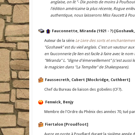
anglaise, on lit "- Dix points de moins à Poufsouf
l'édition américaine la plus récente, Rogue enlèv
authentique, nous laisserons Miss Faucett à Pouf
Fauconnette, Miranda (1921 - ?) [Goshawk
Auteur de la série
Le Livre des sorts et enchantemen
"Goshawk" est du vieil anglais. C'est un vautour aux c
en fauconnerie (le lien est facile à faire avec le nom 
"Miranda" L. "digne d'émerveillement" (c'est aussi l
le magicien dans "La Tempête" de Shakespeare).
Faussecreth, Cubert [Mockridge, Cuthbert]
Chef du Bureau de liaison des gobelins (CF7).
Fenwick, Benjy
Membre de l'Ordre du Phénix des années 70, tué par
Fiertalon [Proudfoot]
Auror en poste à Poudlard durant la sixième année d