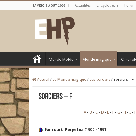
Actualités
Encyclopédie
Forum
SAMEDI 8 AOÛT 2026
Monde Moldu
Monde magique
Chronol
Accueil
/
Le Monde magique
/
Les sorciers
/
Sorciers – F
Sorciers – F
A
B
C
D
E
F
G
H
I
J
Fancourt, Perpetua (1900 - 1991)