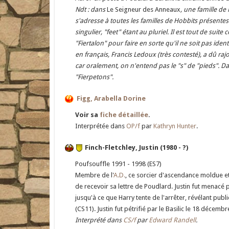
Ndt : dans
Le Seigneur des Anneaux
, une famille de
s'adresse à toutes les familles de Hobbits présentes
singulier, "feet" étant au pluriel. Il est tout de sui
"Fiertalon" pour faire en sorte qu'il ne soit pas ide
en français, Francis Ledoux (très contesté), a dû ra
car oralement, on n'entend pas le "s" de "pieds". Da
"Fierpetons".
Figg, Arabella Dorine
Voir sa
fiche détaillée
.
Interprétée dans
OP/f
par
Kathryn Hunter
.
Finch-Fletchley, Justin (1980 - ?)
Poufsouffle 1991 - 1998 (ES7)
Membre de l'
A.D.
, ce sorcier d'ascendance moldue et
de recevoir sa lettre de Poudlard. Justin fut menacé
jusqu'à ce que Harry tente de l'arrêter, révélant pub
(CS11). Justin fut pétrifié par le Basilic le 18 décemb
Interprété dans
CS/f
par
Edward Randell
.