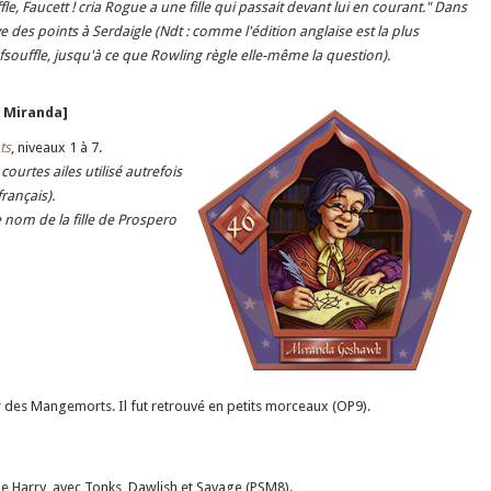
fle, Faucett ! cria Rogue a une fille qui passait devant lui en courant." Dans
e des points à Serdaigle (Ndt : comme l'édition anglaise est la plus
souffle, jusqu'à ce que Rowling règle elle-même la question).
, Miranda]
ts
, niveaux 1 à 7.
ourtes ailes utilisé autrefois
français).
e nom de la fille de Prospero
 des Mangemorts. Il fut retrouvé en petits morceaux (OP9).
e Harry, avec Tonks, Dawlish et Savage (PSM8).