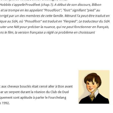
 Hobbits s'appelle
Proudfeet
(chap.1). A début de son discours, Bilbon
 et se trompe en les appelant "Proudfoot", "foot" signifiant "pied" au
te corrigé par un des membres de cette famille. Ménard l'a peut-être traduit en
ntique au SdA, où "Proudfoot" est traduit en "Fierpied". Le traducteur du SdA
jouter une Ndt pour préciser la nuance, qui ne peut fonctionner en français,
ns le film, la version française a réglé ce problème en choisissant
 aux cheveux bouclés était censé aller à Eton avant
 par un serpent durant la réunion du Club de Duel
liquement sont aptitude à parler le Fourchelang
re 1992.