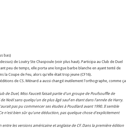
us bas)
-dessus) de Loutry Ste Chaspoule (voir plus haut). Participa au Club de Duel
rant peu de temps, elle porta une longue barbe blanche en ayant tenté de
s la Coupe de Feu, alors qu'elle était trop jeune (CF16).
 éditions de CS. Ménard a aussi changé inutilement l'orthographe, comme ça
b de Duel, Miss Faucett faisait partie d'un groupe de Poufsouffle de
al de Noël sans quelqu'un de plus âgé sauf en étant dans l'année de Harry.
'aurait pas pu commencer ses études à Poudlard avant 1990. Il semble
 Ce n'est bien sûr qu'une déduction, pas quelque chose d'explicitement
on entre les versions américaine et anglaise de CF. Dans la première édition