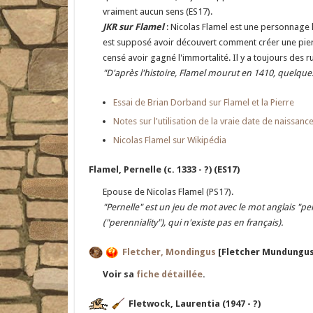
vraiment aucun sens (ES17).
JKR sur Flamel
: Nicolas Flamel est une personnage hi
est supposé avoir découvert comment créer une pierre p
censé avoir gagné l'immortalité. Il y a toujours des 
"D'après l'histoire, Flamel mourut en 1410, quelques
Essai de Brian Dorband sur Flamel et la Pierre
Notes sur l'utilisation de la vraie date de naiss
Nicolas Flamel sur Wikipédia
Flamel, Pernelle (c. 1333 - ?) (ES17)
Epouse de Nicolas Flamel (PS17).
"Pernelle" est un jeu de mot avec le mot anglais "pere
("perenniality"), qui n'existe pas en français).
Fletcher, Mondingus
[Fletcher Mundungus
Voir sa
fiche détaillée
.
Fletwock, Laurentia (1947 - ?)