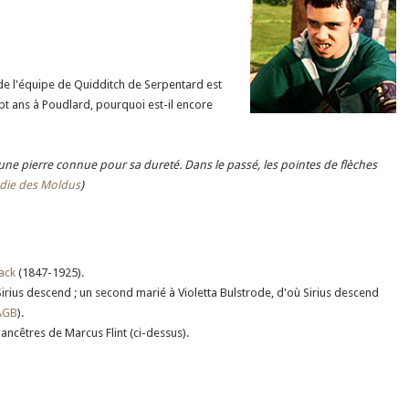
e de l'équipe de Quidditch de Serpentard est
ept ans à Poudlard, pourquoi est-il encore
ex", une pierre connue pour sa dureté. Dans le passé, les pointes de flèches
édie des Moldus
)
ack
(1847-1925).
Sirius descend ; un second marié à Violetta Bulstrode, d'où Sirius descend
AGB
).
ncêtres de Marcus Flint (ci-dessus).