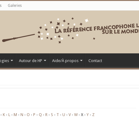
s
Galeries
ogies
Autour de HP
Aide/À propos
Contact
K
L
M
N
O
P
Q
R
S
T
U
V
W
X
Y
Z