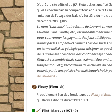
D'après le site officiel de JKR, Fletwock est une "cél
qu'elle chevauchait en compétititon" et qui "a fait c
limitation de l'usage des balais". Sorcière du mois du
décembre 2006 (JKR).
Le nom "Laurentia" (autre forme de Laurent, Lawren
Laurette, Lore, Lorette, etc.) est probablement une r
pour courronner les gagnants des jeux athlétiques e
portés par les empereurs romains (visible sur les p
un terme utilisé en géologie pour désigner ce que 
de l'Eurasie avant la dérive des continents ayant do
Fletwock ressemble (mais sans vraiment être un ho
français "boulet"), l'articulation de la cheville du ch
trouvés par Jo lorsqu'elle cherchait lequel choisir p
de Poudlard
?
Fleury [Flourish]
Probablement l'un des fondateurs de
Fleury et Bott
,
qui Harry a discuté durant l'été 1993.
Flint, Marcus (1975 - ?)