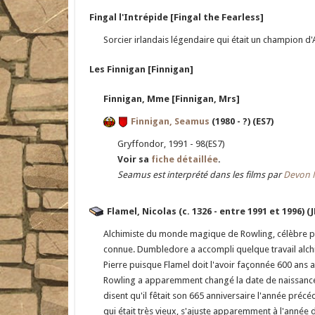
Fingal l'Intrépide [Fingal the Fearless]
Sorcier irlandais légendaire qui était un champion d'
Les Finnigan [Finnigan]
Finnigan, Mme [Finnigan, Mrs]
Finnigan, Seamus
(1980 - ?) (ES7)
Gryffondor, 1991 - 98(ES7)
Voir sa
fiche détaillée
.
Seamus est interprété dans les films par
Devon 
Flamel, Nicolas (c. 1326 - entre 1991 et 1996) (J
Alchimiste du monde magique de Rowling, célèbre po
connue. Dumbledore a accompli quelque travail alchim
Pierre puisque Flamel doit l'avoir façonnée 600 ans 
Rowling a apparemment changé la date de naissance d
disent qu'il fêtait son 665 anniversaire l'année précéd
qui était très vieux, s'ajuste apparemment à l'année du