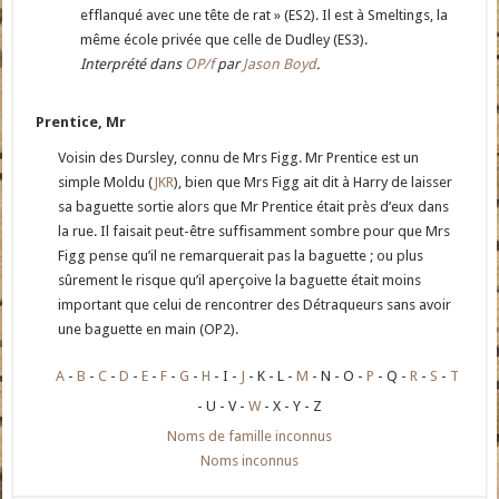
efflanqué avec une tête de rat » (ES2). Il est à Smeltings, la
même école privée que celle de Dudley (ES3).
Interprété dans
OP/f
par
Jason Boyd
.
Prentice, Mr
Voisin des Dursley, connu de Mrs Figg. Mr Prentice est un
simple Moldu (
JKR
), bien que Mrs Figg ait dit à Harry de laisser
sa baguette sortie alors que Mr Prentice était près d’eux dans
la rue. Il faisait peut-être suffisamment sombre pour que Mrs
Figg pense qu’il ne remarquerait pas la baguette ; ou plus
sûrement le risque qu’il aperçoive la baguette était moins
important que celui de rencontrer des Détraqueurs sans avoir
une baguette en main (OP2).
A
B
C
D
E
F
G
H
I
J
K
L
M
N
O
P
Q
R
S
T
U
V
W
X
Y
Z
Noms de famille inconnus
Noms inconnus