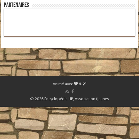
Partenaires
Animé avec
&
© 2026 Encyclopédie HP,
Association iJeunes