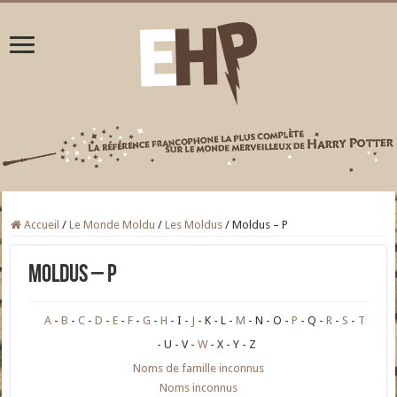
Accueil
/
Le Monde Moldu
/
Les Moldus
/
Moldus – P
Moldus – P
A
B
C
D
E
F
G
H
I
J
K
L
M
N
O
P
Q
R
S
T
U
V
W
X
Y
Z
Noms de famille inconnus
Noms inconnus