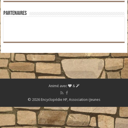
Partenaires
Animé avec
&
© 2026 Encyclopédie HP,
Association iJeunes