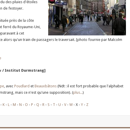
u des pluies d'étoiles
ain de festoyer.
située près de la côte
ont ferré du Royaume-Uni,
uparavant à cet
 alors qu'un train de passagers le traversait. [photo fournie par Malcolm
e
г / Institut Durmstrang]
ope
, avec
Poudlard
et
Beauxbâtons
(Ndt : il est fort probable que l'alphabet
rmstrang, mais ce n'est qu'une supposition). (
plus...
)
K
L
M
N
O
P
Q
R
S
T
U
V
W
X
Y
Z