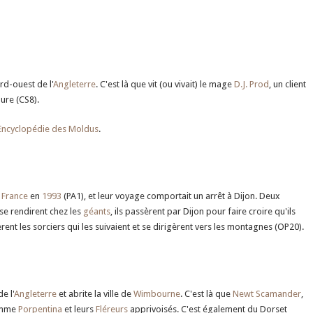
rd-ouest de l'
Angleterre
. C'est là que vit (ou vivait) le mage
D.J. Prod
, un client
hure (CS8).
'Encyclopédie des Moldus
.
n
France
en
1993
(PA1), et leur voyage comportait un arrêt à Dijon. Deux
se rendirent chez les
géants
, ils passèrent par Dijon pour faire croire qu'ils
rent les sorciers qui les suivaient et se dirigèrent vers les montagnes (OP20).
e l'
Angleterre
et abrite la ville de
Wimbourne
. C'est là que
Newt Scamander
,
femme
Porpentina
et leurs
Fléreurs
apprivoisés. C'est également du Dorset