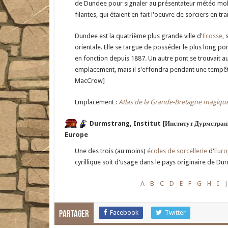
de Dundee pour signaler au présentateur météo mold
filantes, qui étaient en fait l'oeuvre de sorciers en tr
Dundee est la quatrième plus grande ville d'
Ecosse
, 
orientale. Elle se targue de posséder le plus long p
en fonction depuis 1887. Un autre pont se trouvait a
emplacement, mais il s'effondra pendant une tempête
MacCrow]
Emplacement :
Atlas de la Grande-Bretagne magiqu
Durmstrang, Institut [Институт Дурмстран
Europe
Une des trois (au moins)
écoles de sorcellerie
d'
Eur
cyrillique soit d'usage dans le pays originaire de Du
A
B
C
D
E
F
G
H
I
J
Facebook
Twitter
Partager