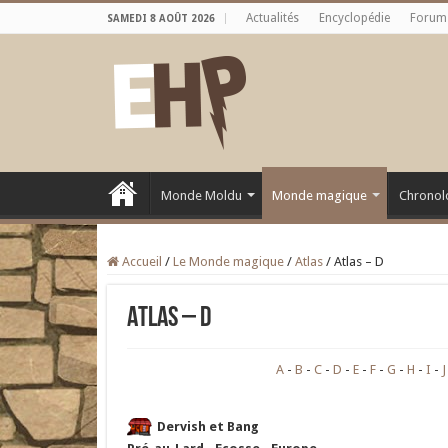
Actualités
Encyclopédie
Forum
SAMEDI 8 AOÛT 2026
Monde Moldu
Monde magique
Chronol
Accueil
/
Le Monde magique
/
Atlas
/
Atlas – D
Atlas – D
A
B
C
D
E
F
G
H
I
J
Dervish et Bang