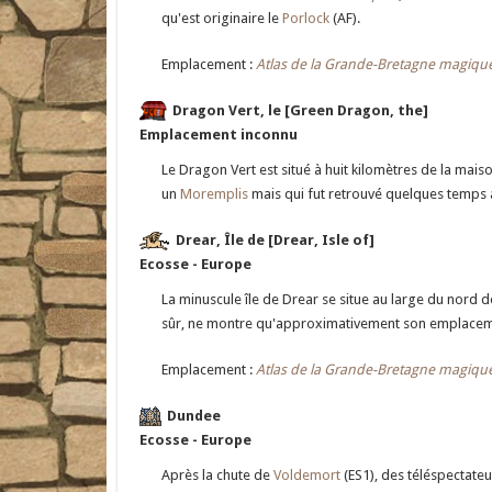
qu'est originaire le
Porlock
(AF).
Emplacement :
Atlas de la Grande-Bretagne magiqu
Dragon Vert, le [Green Dragon, the]
Emplacement inconnu
Le Dragon Vert est situé à huit kilomètres de la mai
un
Moremplis
mais qui fut retrouvé quelques temps a
Drear, Île de [Drear, Isle of]
Ecosse - Europe
La minuscule île de Drear se situe au large du nord de
sûr, ne montre qu'approximativement son emplacemen
Emplacement :
Atlas de la Grande-Bretagne magiqu
Dundee
Ecosse - Europe
Après la chute de
Voldemort
(ES1), des téléspectate