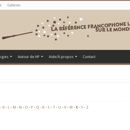
s
Galeries
ogies
Autour de HP
Aide/À propos
Contact
K
L
M
N
O
P
Q
R
S
T
U
V
W
X
Y
Z