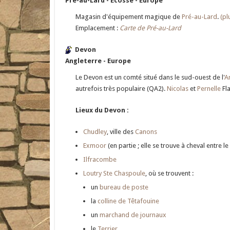
Pré-au-Lard - Ecosse - Europe
Magasin d'équipement magique de
Pré-au-Lard
.
(plu
Emplacement :
Carte de Pré-au-Lard
Devon
Angleterre - Europe
Le Devon est un comté situé dans le sud-ouest de l'
A
autrefois très populaire (QA2).
Nicolas
et
Pernelle
Fla
Lieux du Devon :
Chudley
, ville des
Canons
Exmoor
(en partie ; elle se trouve à cheval entre l
Ilfracombe
Loutry Ste Chaspoule
, où se trouvent :
un
bureau de poste
la
colline de Têtafouine
un
marchand de journaux
le
Terrier