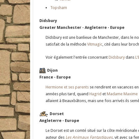
Topsham
Didsbury
Greater Manchester - Angleterre - Europe
Didsbury est une banlieue de Manchester, dans le no
satisfait de la méthode
Vitmagic
, cité dans leur broc
Voir également l'entrée concernant
Didsbury
dans
L
Dijon
France - Europe
Hermione et ses parents
se rendirent en vacances e
années plus tard, quand
Hagrid
et
Madame Maxime
allaient à Beauxbâtons, mais une fois arrivés ils semè
Dorset
Angleterre - Europe
Le Dorset est un comté situé sur la côte méridionale d
auteur des
Les Animaux Fantastiques
, vit avec sa 