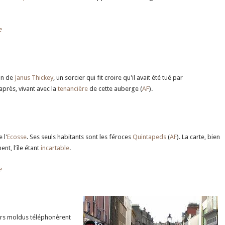
e
son de
Janus Thickey
, un sorcier qui fit croire qu'il avait été tué par
près, vivant avec la
tenancière
de cette auberge (
AF
).
 l'
Ecosse
. Ses seuls habitants sont les féroces
Quintapeds
(
AF
). La carte, bien
t, l'île étant
incartable
.
e
urs moldus téléphonèrent