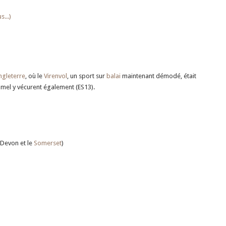
s...)
ngleterre
, où le
Virenvol
, un sport sur
balai
maintenant démodé, était
mel y vécurent également (ES13).
e Devon et le
Somerset
)