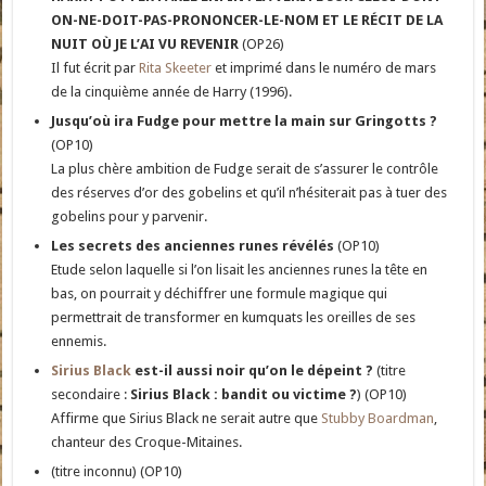
ON-NE-DOIT-PAS-PRONONCER-LE-NOM ET LE RÉCIT DE LA
NUIT OÙ JE L’AI VU REVENIR
(OP26)
Il fut écrit par
Rita Skeeter
et imprimé dans le numéro de mars
de la cinquième année de Harry (1996).
Jusqu’où ira Fudge pour mettre la main sur Gringotts ?
(OP10)
La plus chère ambition de Fudge serait de s’assurer le contrôle
des réserves d’or des gobelins et qu’il n’hésiterait pas à tuer des
gobelins pour y parvenir.
Les secrets des anciennes runes révélés
(OP10)
Etude selon laquelle si l’on lisait les anciennes runes la tête en
bas, on pourrait y déchiffrer une formule magique qui
permettrait de transformer en kumquats les oreilles de ses
ennemis.
Sirius Black
est-il aussi noir qu’on le dépeint ?
(titre
secondaire :
Sirius Black : bandit ou victime ?
) (OP10)
Affirme que Sirius Black ne serait autre que
Stubby Boardman
,
chanteur des Croque-Mitaines.
(titre inconnu) (OP10)