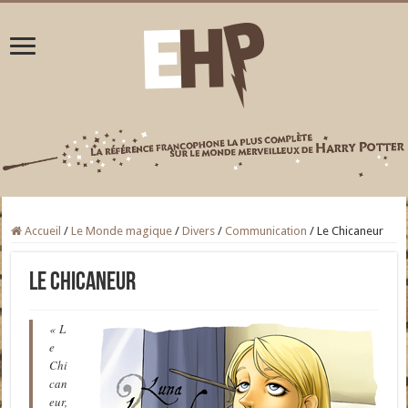
Accueil
/
Le Monde magique
/
Divers
/
Communication
/
Le Chicaneur
Le Chicaneur
« L
e
Chi
can
eur,