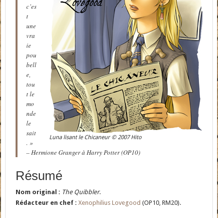
c’es
t
une
vra
ie
pou
bell
e,
tou
t le
mo
nde
le
sait
Luna lisant le Chicaneur © 2007 Hito
. »
– Hermione Granger à Harry Potter (OP10)
Résumé
Nom original :
The Quibbler
.
Rédacteur en chef :
Xenophilius Lovegood
(OP10, RM20).