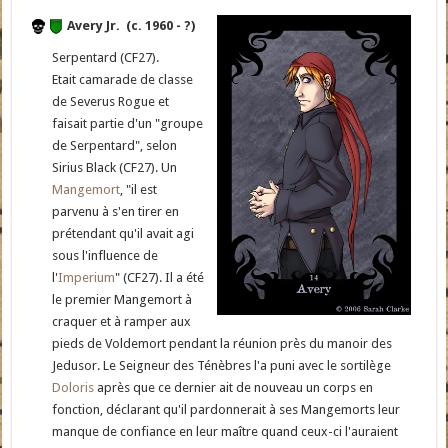
Avery Jr. (c. 1960 - ?)
Serpentard (CF27).
Etait camarade de classe
de Severus Rogue et
faisait partie d'un "groupe
de Serpentard", selon
Sirius Black (CF27). Un
Mangemort
, "il est
parvenu à s'en tirer en
prétendant qu'il avait agi
sous l'influence de
l'
Imperium
" (CF27). Il a été
le premier Mangemort à
craquer et à ramper aux
pieds de Voldemort pendant la réunion près du manoir des
Jedusor. Le Seigneur des Ténèbres l'a puni avec le sortilège
Doloris
après que ce dernier ait de nouveau un corps en
fonction, déclarant qu'il pardonnerait à ses Mangemorts leur
manque de confiance en leur maître quand ceux-ci l'auraient