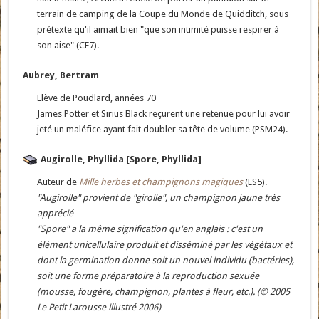
terrain de camping de la Coupe du Monde de Quidditch, sous
prétexte qu'il aimait bien "que son intimité puisse respirer à
son aise" (CF7).
Aubrey, Bertram
Elève de Poudlard, années 70
James Potter et Sirius Black reçurent une retenue pour lui avoir
jeté un maléfice ayant fait doubler sa tête de volume (PSM24).
Augirolle, Phyllida [Spore, Phyllida]
Auteur de
Mille herbes et champignons magiques
(ES5).
"Augirolle" provient de "girolle", un champignon jaune très
apprécié
"Spore" a la même signification qu'en anglais : c'est un
élément unicellulaire produit et disséminé par les végétaux et
dont la germination donne soit un nouvel individu (bactéries),
soit une forme préparatoire à la reproduction sexuée
(mousse, fougère, champignon, plantes à fleur, etc.). (© 2005
Le Petit Larousse illustré 2006)