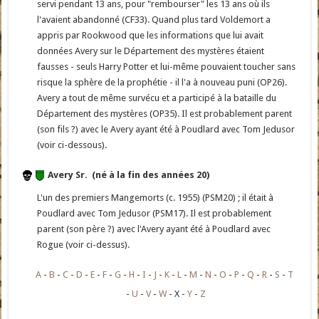
servi pendant 13 ans, pour "rembourser" les 13 ans où ils
l'avaient abandonné (CF33). Quand plus tard Voldemort a
appris par Rookwood que les informations que lui avait
données Avery sur le Département des mystères étaient
fausses - seuls Harry Potter et lui-même pouvaient toucher sans
risque la sphère de la prophétie - il l'a à nouveau puni (OP26).
Avery a tout de même survécu et a participé à la bataille du
Département des mystères (OP35). Il est probablement parent
(son fils ?) avec le Avery ayant été à Poudlard avec Tom Jedusor
(voir ci-dessous).
Avery Sr. (né à la fin des années 20)
L'un des premiers Mangemorts (c. 1955) (PSM20) ; il était à
Poudlard avec Tom Jedusor (PSM17). Il est probablement
parent (son père ?) avec l'Avery ayant été à Poudlard avec
Rogue (voir ci-dessus).
A
B
C
D
E
F
G
H
I
J
K
L
M
N
O
P
Q
R
S
T
U
V
W
X
Y
Z