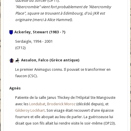
Gazette du Sorcier
(OP11).
"Abercrombie" vient fort probablement de "Abercromby
Place", square se trouvant à Edimbourg, d'où JKR est
originaire (merci à Alice Hammel).
Ackerley, Stewart (1983 - ?)
Serdaigle, 1994 - 2001
(CF12)
Aesalon, Falco (Grèce antique)
Le premier Animagus connu. Il pouvait se transformer en
faucon (CSC).
Agnès
Patiente de la salle Janus Thickey de l'Hôpital Ste Mangouste
avec les
Londubat
,
Broderick Moroz
(décédé depuis), et
Gilderoy Lockhart
. Son visage était recouvert d'une épaisse
fourrure et elle aboyait au lieu de parler. La guérisseuse lui
disait que son fils allait lui rendre visite le soir-même (OP23).