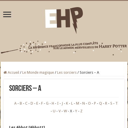
Accueil
/
Le Monde magique
/
Les sorciers
/
Sorciers – A
Sorciers – A
A
B
C
D
E
F
G
H
I
J
K
L
M
N
O
P
Q
R
S
T
U
V
W
X
Y
Z
Les Abbot [Abbott]