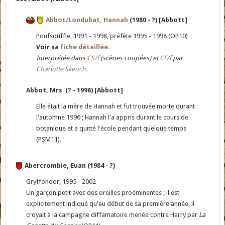
Abbot/Londubat, Hannah
(1980 - ?) [Abbott]
Poufsouffle, 1991 - 1998, préfète 1995 - 1998 (OP10)
Voir sa
fiche détaillée
.
Interprétée dans
CS/f
(scènes coupées) et
CF/f
par
Charlotte Skeoch
.
Abbot, Mrs (? - 1996) [Abbott]
Elle était la mère de Hannah et fut trouvée morte durant
l'automne 1996 ; Hannah l'a appris durant le cours de
botanique et a quitté l'école pendant quelque temps
(PSM11).
Abercrombie, Euan (1984 - ?)
Gryffondor, 1995 - 2002
Un garçon petit avec des oreilles proéminentes ; il est
explicitement indiqué qu'au début de sa première année, il
croyait à la campagne diffamatoire menée contre Harry par
La