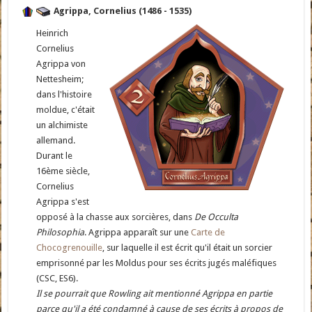
Agrippa, Cornelius (1486 - 1535)
Heinrich
Cornelius
Agrippa von
Nettesheim;
dans l'histoire
moldue, c'était
un alchimiste
allemand.
Durant le
16ème siècle,
Cornelius
Agrippa s'est
opposé à la chasse aux sorcières, dans
De Occulta
Philosophia
. Agrippa apparaît sur une
Carte de
Chocogrenouille
, sur laquelle il est écrit qu'il était un sorcier
emprisonné par les Moldus pour ses écrits jugés maléfiques
(CSC, ES6).
Il se pourrait que Rowling ait mentionné Agrippa en partie
parce qu'il a été condamné à cause de ses écrits à propos de