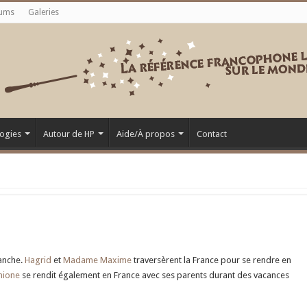
ums
Galeries
ogies
Autour de HP
Aide/À propos
Contact
anche.
Hagrid
et
Madame Maxime
traversèrent la France pour se rendre en
mione
se rendit également en France avec ses parents durant des vacances