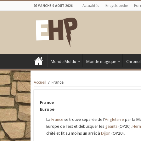
Actualités
Encyclopédie
For
DIMANCHE 9 AOÛT 2026
Monde Moldu
Monde magique
Chronol
Accueil
/
France
France
Europe
La
France
se trouve séparée de l'
Angleterre
par la M
Europe de l'est et débusquer les
géants
(OP20).
Her
d'été et fit au moins un arrêt à
Dijon
(OP20).