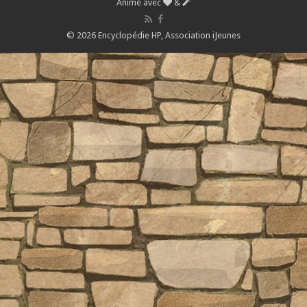
Animé avec
&
© 2026 Encyclopédie HP,
Association iJeunes