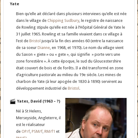
Yate
Bien qu’elle ait déclaré dans plusieurs interviews qu’elle est née
dans le village de
Chipping Sudbury
, le registre de naissance
de Rowling stipule qu’elle est née à l’Hôpital Général de Yate le
31 juillet 1965. Rowling et sa famille vivaient dans ce village à
l’est de
Bristol
jusqu’à la fin des années 60 (entre la naissance
de sa soeur
Dianne
, en 1968, et 1970). Le nom du village vient
du Saxon « giete » ou « gete », qui signifie » porte vers une
zone forestière ». À cette époque, le sud du Gloucestershire
était couvert de bois et de forêts. Il a été transformé en zone
d’agriculture pastorale au milieu du 19e siècle. Les mines de
charbon de Yate (à leur apogée de 1830 à 1890) servirent au
développement industriel de
Bristol
.
Yates, David (1963 – ?)
Né à St Helens,
Merseyside, Angleterre, il
est le réalisateur
de
OP/f
,
PSM/f
,
RM/f1
et