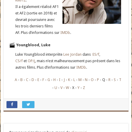
RM/f2
.
Il a également réalisé AF1
et AF2 (sortie en 2018) et
devrait poursuivre avec
les trois derniers films
AF. Plus d’informations sur
IMDb
.
Youngblood, Luke
Luke Youngblood interprète
Lee Jordan
dans
ES/f
,
CS/f
et
OP/j
, mais n’est malheureusement pas présent dans les
autres films. Plus d’informations sur
IMDb
.
A
B
C
D
E
F
G
H
I
J
K
L
M
N
O
P
Q
R
S
T
U
V
W
X
Y
Z