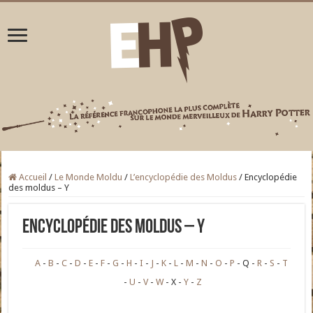
Accueil
/
Le Monde Moldu
/
L’encyclopédie des Moldus
/
Encyclopédie
des moldus – Y
Encyclopédie des moldus – Y
A
B
C
D
E
F
G
H
I
J
K
L
M
N
O
P
Q
R
S
T
U
V
W
X
Y
Z