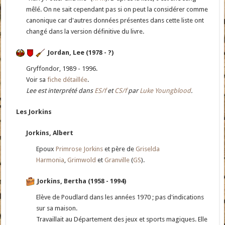
mêlé. On ne sait cependant pas si on peut la considérer comme
canonique car d'autres données présentes dans cette liste ont
changé dans la version définitive du livre.
Jordan, Lee (1978 - ?)
Gryffondor, 1989 - 1996.
Voir sa
fiche détaillée
.
Lee est interprété dans
ES/f
et
CS/f
par
Luke Youngblood
.
Les Jorkins
Jorkins, Albert
Epoux
Primrose Jorkins
et père de
Griselda
Harmonia
,
Grimwold
et
Granville
(
GS
).
Jorkins, Bertha (1958 - 1994)
Elève de Poudlard dans les années 1970 ; pas d'indications
sur sa maison.
Travaillait au Département des jeux et sports magiques. Elle