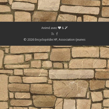
Animé avec
&
© 2026 Encyclopédie HP,
Association iJeunes