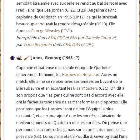
semblait être amie avec eux (elle se rendit au bal de Noël avec
Fred), ainsi que Lee Jordan (CF22, CF23). Angelina devint
capitaine de Quidditch en 1995 (OP12), ce qui la stressait
beaucoup et pouvait la rendre désagréable (OP13). Elle
épousa
George Weasley
(
ITV1
).
Interprétée dans
ES/f
,
CS/f
et
PA/f
par
Danielle Tabor
et
par
Tiana Benjamin
dans
CF/f
,
OP/f
et
OP/j
.
Jones, Gwenog (1968 - ?)
Capitaine et batteuse de la seule équipe de Quidditch
entièrement féminine, les
Harpies de Holyhead
. Après un
match, elle aime se relaxer avec ses ami(e)s en buvant de la
Bièraubeurre et en écoutant les
Bizarr' Sisters
(CSC). On dit à
son propos que "les gens qui ne sont pas d'accord avec elle
ont la fâcheuse tendance de se transformer en cloportes." Elle
proclame que les Harpies "sont de loin l'équipe la plus
excitante", et a un jour ajouté que les sorcières faisaient de
meilleurs joueurs de Quidditch que les sorciers. On pense que
personne ne la contredira jamais sur ce point, du moins en sa
présence (
GS
). Lorsqu'elle était à Poudlard, Gwenog était l'une