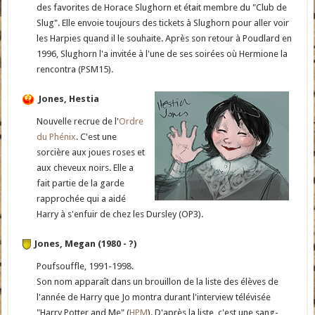
des favorites de Horace Slughorn et était membre du "Club de
Slug". Elle envoie toujours des tickets à Slughorn pour aller voir
les Harpies quand il le souhaite. Après son retour à Poudlard en
1996, Slughorn l'a invitée à l'une de ses soirées où Hermione la
rencontra (PSM15).
Jones, Hestia
Nouvelle recrue de l'
Ordre
du Phénix
. C'est une
sorcière aux joues roses et
aux cheveux noirs. Elle a
fait partie de la garde
rapprochée qui a aidé
Harry à s'enfuir de chez les Dursley (OP3).
Jones, Megan (1980 - ?)
Poufsouffle, 1991-1998.
Son nom apparaît dans un brouillon de la liste des élèves de
l'année de Harry que Jo montra durant l'interview télévisée
"Harry Potter and Me" (
HPM
). D'après la liste, c'est une sang-