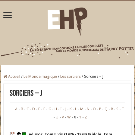
Accueil
/
Le Monde magique
/
Les sorciers
/
Sorciers – J
Sorciers – J
A
B
C
D
E
F
G
H
I
J
K
L
M
N
O
P
Q
R
S
T
U
V
W
X
Y
Z
Jedusor, Tom Elvis (1926 - 1998) [Riddle, Tom