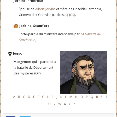
Jorkins, Primrose
Épouse de
Albert Jorkins
et mère de Griselda Harmonia,
Grimwold et Granville (ci-dessus) (
GS
).
Jorkins, Stamford
Porte-parole du ministère interviewé par
La Gazette du
Sorcier
(GS).
Jugson
Mangemort qui a participé à
la bataille du Département
des mystères (OP).
A
B
C
D
E
F
G
H
I
J
K
L
M
N
O
P
Q
R
S
T
U
V
W
X
Y
Z