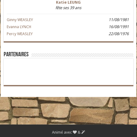
Katie LEUNG
fête ses 39 ans
Ginny WEASLEY
11/08/1981
Evanna LYNCH
16/08/1991
Percy WEASLEY
22/08/1976
Partenaires
Animé avec
&