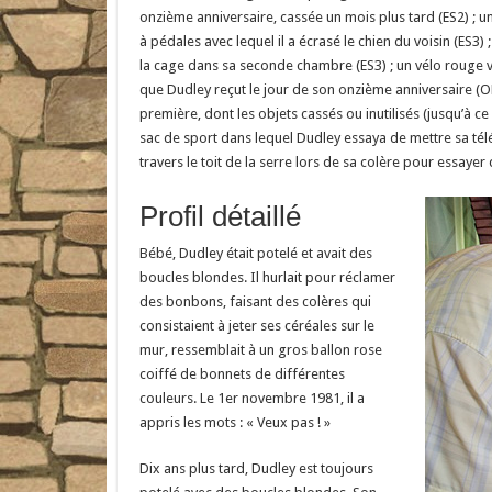
onzième anniversaire, cassée un mois plus tard (ES2) ; 
à pédales avec lequel il a écrasé le chien du voisin (ES3)
la cage dans sa seconde chambre (ES3) ; un vélo rouge vi
que Dudley reçut le jour de son onzième anniversaire (
première, dont les objets cassés ou inutilisés (jusqu’à ce 
sac de sport dans lequel Dudley essaya de mettre sa télé
travers le toit de la serre lors de sa colère pour essay
Profil détaillé
Bébé, Dudley était potelé et avait des
boucles blondes. Il hurlait pour réclamer
des bonbons, faisant des colères qui
consistaient à jeter ses céréales sur le
mur, ressemblait à un gros ballon rose
coiffé de bonnets de différentes
couleurs. Le 1er novembre 1981, il a
appris les mots : « Veux pas ! »
Dix ans plus tard, Dudley est toujours