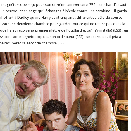
un magnétoscope reçu pour son onzième anniversaire (ES2) ; un char d’assaut
 ; un perroquet en cage qu’il échangea à l’école contre une carabine – il garda
f offert à Dudley quand Harry avait cinq ans ; différent du vélo de course
OP24) ; une deuxième chambre pour garder tout ce qui ne rentre pas dans la
que Harry reçoive sa première lettre de Poudlard et qu’il s’y installa) (ES3) ; un
vision, son magnétoscope et son ordinateur (ES3) ; une tortue qu’il jeta à
er de récupérer sa seconde chambre (ES3).