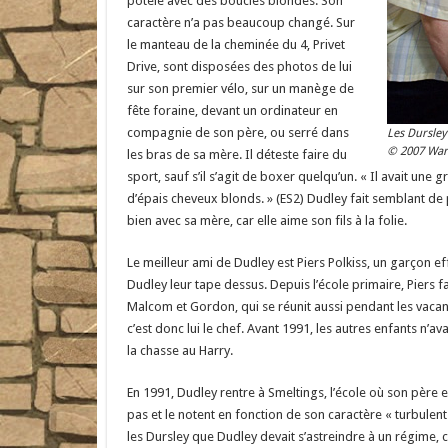
potelé avec des boucles blondes. Son
caractère n’a pas beaucoup changé. Sur
le manteau de la cheminée du 4, Privet
Drive, sont disposées des photos de lui
sur son premier vélo, sur un manège de
fête foraine, devant un ordinateur en
compagnie de son père, ou serré dans
Les Dursley
© 2007 War
les bras de sa mère. Il déteste faire du
sport, sauf s’il s’agit de boxer quelqu’un. « Il avait une
d’épais cheveux blonds. » (ES2) Dudley fait semblant de
bien avec sa mère, car elle aime son fils à la folie.
Le meilleur ami de Dudley est Piers Polkiss, un garçon ef
Dudley leur tape dessus. Depuis l’école primaire, Piers
Malcom et Gordon, qui se réunit aussi pendant les vacanc
c’est donc lui le chef. Avant 1991, les autres enfants n’a
la chasse au Harry.
En 1991, Dudley rentre à Smeltings, l’école où son père 
pas et le notent en fonction de son caractère « turbulent 
les Dursley que Dudley devait s’astreindre à un régime, 