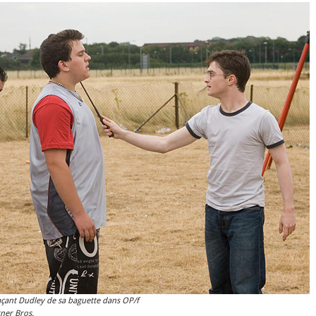
çant Dudley de sa baguette dans OP/f
ner Bros.