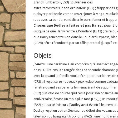
grand Humberto », ES3) ; pulvériser des
extra-terrestres sur son ordinateur (ES3) ; frapper des g
rudoyer par l’oncle Vernon (PA2) ; jouer à Mega-Mutilation
rues avec sa bande, vandaliser le parc, fumer et frapper
Choses que Dudley a faites et pas Harry :
jouer à d
(jusqu’à ce que Harry rentre à Poudlard (ES12) ; faire du
que Harry rencontre Ron dans le Poudlard Express, bien s
(CF25) ; être réconforté par un câlin parental (jusqu’à 
Objets
Jouets :
une carabine à air comprim qu’il avait échangé
dessus. Il l’a ensuite rangée dans sa seconde chambre (ES
avec lui quand la famille voulut échapper aux lettres de n
(CF2) ; il reçut seize nouveaux jeux vidéo comme cadeau 
fenêtre quand ses parents le menacèrent de supprimer 
(CF2) ; un vélo de course qu’il reçut pour son onzième
anniversaire, écrasé un mois plus tard [ES2]) ; un robot 
(PA2) ; deux téléviseurs (Dudley avait éventré le premier
Dudley reçut un autre téléviseur au début des vacances a
télévision du living était trop long (PA2) ; une montre 