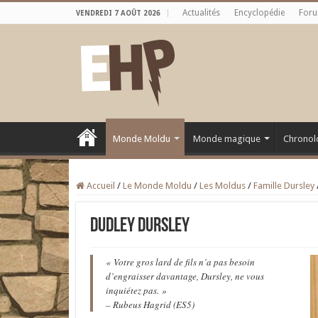
Actualités
Encyclopédie
For
VENDREDI 7 AOÛT 2026
Monde Moldu
Monde magique
Chronol
Accueil
/
Le Monde Moldu
/
Les Moldus
/
Famille Dursley
Dudley Dursley
« Votre gros lard de fils n’a pas besoin
d’engraisser davantage, Dursley, ne vous
inquiétez pas. »
– Rubeus Hagrid (ES5)