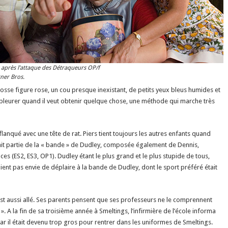
 après l’attaque des Détraqueurs OP/f
ner Bros.
 grosse figure rose, un cou presque inexistant, de petits yeux bleus humides et
 pleurer quand il veut obtenir quelque chose, une méthode qui marche très
flanqué avec une tête de rat. Piers tient toujours les autres enfants quand
 fait partie de la « bande » de Dudley, composée également de Dennis,
es (ES2, ES3, OP1). Dudley étant le plus grand et le plus stupide de tous,
vaient pas envie de déplaire à la bande de Dudley, dont le sport préféré était
est aussi allé. Ses parents pensent que ses professeurs ne le comprennent
». A la fin de sa troisième année à Smeltings, l’infirmière de l’école informa
car il était devenu trop gros pour rentrer dans les uniformes de Smeltings.