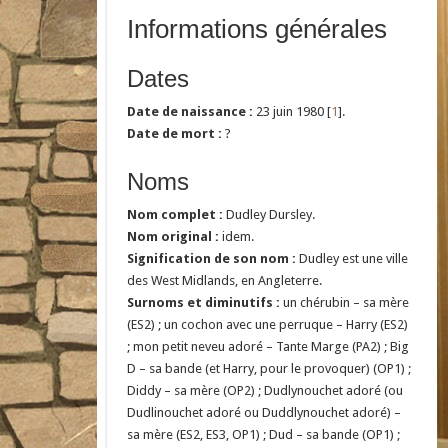
Informations générales
Dates
Date de naissance :
23 juin 1980 [
1
].
Date de mort :
?
Noms
Nom complet :
Dudley Dursley.
Nom original :
idem.
Signification de son nom :
Dudley est une ville
des West Midlands, en Angleterre.
Surnoms et diminutifs :
un chérubin – sa mère
(ES2) ; un cochon avec une perruque – Harry (ES2)
; mon petit neveu adoré – Tante Marge (PA2) ; Big
D – sa bande (et Harry, pour le provoquer) (OP1) ;
Diddy – sa mère (OP2) ; Dudlynouchet adoré (ou
Dudlinouchet adoré ou Duddlynouchet adoré) –
sa mère (ES2, ES3, OP1) ; Dud – sa bande (OP1) ;