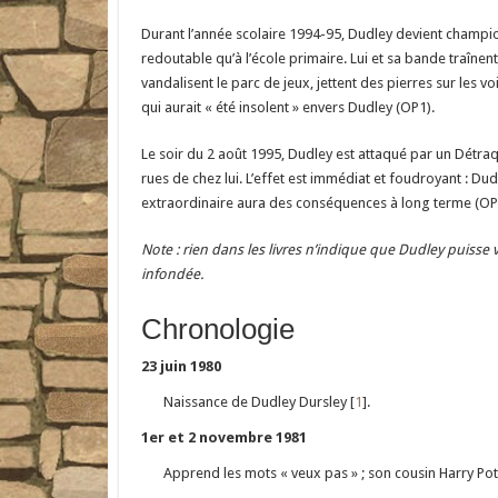
Durant l’année scolaire 1994-95, Dudley devient champio
redoutable qu’à l’école primaire. Lui et sa bande traînent
vandalisent le parc de jeux, jettent des pierres sur les v
qui aurait « été insolent » envers Dudley (OP1).
Le soir du 2 août 1995, Dudley est attaqué par un Détra
rues de chez lui. L’effet est immédiat et foudroyant : Dud
extraordinaire aura des conséquences à long terme (OP
Note : rien dans les livres n’indique que Dudley puisse 
infondée.
Chronologie
23 juin 1980
Naissance de Dudley Dursley [
1
].
1er et 2 novembre 1981
Apprend les mots « veux pas » ; son cousin Harry Pott