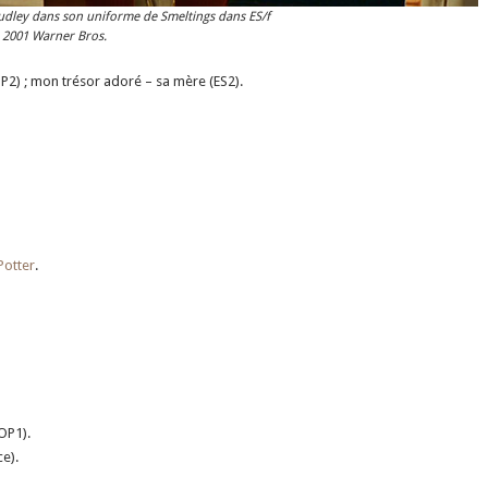
udley dans son uniforme de Smeltings dans ES/f
 2001 Warner Bros.
P2) ; mon trésor adoré – sa mère (ES2).
Potter
.
OP1).
e).