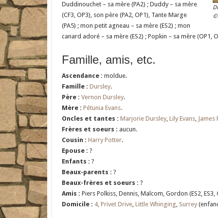
Duddinouchet – sa mère (PA2) ; Duddy – sa mère
D
(CF3, OP3), son père (PA2, OP1), Tante Marge
©
(PA5) ; mon petit agneau – sa mère (ES2) ; mon
canard adoré – sa mère (ES2) ; Popkin – sa mère (OP1, O
Famille, amis, etc.
Ascendance :
moldue.
Famille :
Dursley
.
Père :
Vernon Dursley
.
Mère :
Pétunia Evans
.
Oncles et tantes :
Marjorie Dursley
,
Lily Evans
,
James 
Frères et soeurs :
aucun.
Cousin :
Harry Potter
.
Epouse :
?
Enfants :
?
Beaux-parents :
?
Beaux-frères et soeurs :
?
Amis :
Piers Polkiss, Dennis, Malcom, Gordon (ES2, ES3, 
Domicile :
4, Privet Drive
,
Little Whinging
,
Surrey
(enfanc