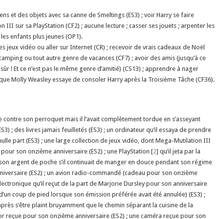
ens et des objets avec sa canne de Smeltings (ES3) ; voir Harry se faire
 III sur sa PlayStation (CF2) ; aucune lecture ; casser ses jouets ; arpenter les
 les enfants plus jeunes (OP1).
es jeux vidéo ou aller sur Internet (CR) ; recevoir de vrais cadeaux de Noël
 camping ou tout autre genre de vacances (CF7) ; avoir des amis (jusqu’à ce
ûr ! Et ce n’est pas le même genre d’amitié) (CS13) ; apprendre à nager
ce que Molly Weasley essaye de consoler Harry après la Troisième Tâche (CF36).
e contre son perroquet mais il l’avait complètement tordue en s’asseyant
3) ; des livres jamais feuilletés (ES3) ; un ordinateur qu’il essaya de prendre
ulle part (ES3) ; une large collection de jeux vidéo, dont Mega-Mutilation III
pour son onzième anniversaire (ES2) ; une PlayStation [
2
] qu’il jeta par la
son argent de poche s’il continuait de manger en douce pendant son régime
 anniversaire (ES2) ; un avion radio-commandé (cadeau pour son onzième
électronique qu’il reçut de la part de Marjorie Dursley pour son anniversaire
 d’un coup de pied lorsque son émission préférée avait été annulée) (ES3) ;
près s’être plaint bruyamment que le chemin séparant la cuisine de la
en or reçue pour son onzième anniversaire (ES2) ; une caméra reçue pour son