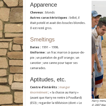
Apparence
Cheveux :
blonds
Autres caractéristiques :
bébé, il
était potelé et avait des boucles blondes.
Il est resté gros.
Smeltings
Dates :
1991 – 1998.
Uniforme :
un frac marron à queue-de-
pie ; un pantalon de golf orange ; un
canotier ; une canne pour taper ses
camarades.
Aptitudes, etc.
Centre d’intérêts :
manger
énormément
; « la chasse au Harry »
(avant que Harry ne rentre à Poudlard)
Harry mena
(ES3) ; regarder la télévision (dont « Le
© 2007 War