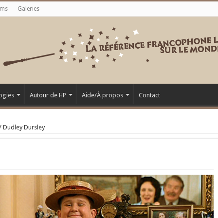
ums
Galeries
ogies
Autour de HP
Aide/À propos
Contact
/
Dudley Dursley