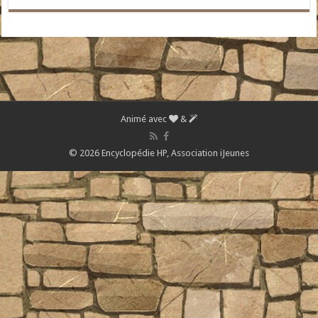
Animé avec
&
© 2026 Encyclopédie HP,
Association iJeunes