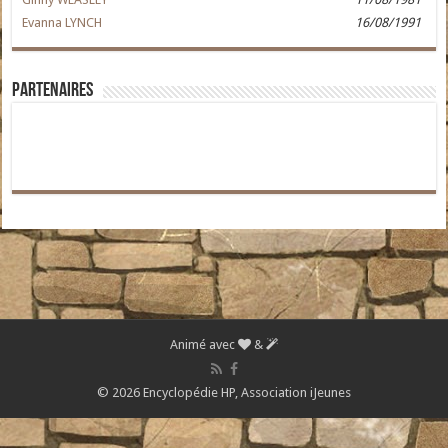
Evanna LYNCH
16/08/1991
Partenaires
Animé avec
&
© 2026 Encyclopédie HP,
Association iJeunes