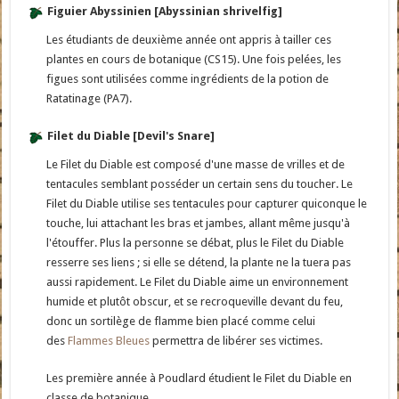
Figuier Abyssinien [Abyssinian shrivelfig]
Les étudiants de deuxième année ont appris à tailler ces
plantes en cours de botanique (CS15). Une fois pelées, les
figues sont utilisées comme ingrédients de la potion de
Ratatinage (PA7).
Filet du Diable [Devil's Snare]
Le Filet du Diable est composé d'une masse de vrilles et de
tentacules semblant posséder un certain sens du toucher. Le
Filet du Diable utilise ses tentacules pour capturer quiconque le
touche, lui attachant les bras et jambes, allant même jusqu'à
l'étouffer. Plus la personne se débat, plus le Filet du Diable
resserre ses liens ; si elle se détend, la plante ne la tuera pas
aussi rapidement. Le Filet du Diable aime un environnement
humide et plutôt obscur, et se recroqueville devant du feu,
donc un sortilège de flamme bien placé comme celui
des
Flammes Bleues
permettra de libérer ses victimes.
Les première année à Poudlard étudient le Filet du Diable en
classe de botanique.