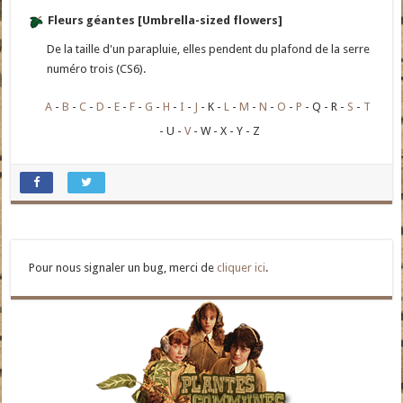
Fleurs géantes [Umbrella-sized flowers]
De la taille d'un parapluie, elles pendent du plafond de la serre
numéro trois (CS6).
A
B
C
D
E
F
G
H
I
J
K
L
M
N
O
P
Q
R
S
T
U
V
W
X
Y
Z
Pour nous signaler un bug, merci de
cliquer ici
.