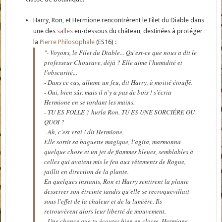
Harry, Ron, et Hermione rencontrèrent le Filet du Diable dans
une des
salles
en-dessous du château, destinées à protéger
la
Pierre Philosophale
(ES16) :
"- Voyons, le Filet du Diable... Qu'est-ce que nous a dit le
professeur Chourave, déjà ? Elle aime l'humidité et
l'obscurité...
- Dans ce cas, allume un feu, dit Harry, à moitié étouffé.
- Oui, bien sûr, mais il n'y a pas de bois ! s'écria
Hermione en se tordant les mains.
- TU ES FOLLE ? hurla Ron. TU ES UNE SORCIÈRE OU
QUOI ?
- Ah, c'est vrai ! dit Hermione.
Elle sortit sa baguette magique, l'agita, marmonna
quelque chose et un jet de flammes bleues, semblables à
celles qui avaient mis le feu aux vêtements de Rogue,
jaillit en direction de la plante.
En quelques instants, Ron et Harry sentirent la plante
desserrer son étreinte tandis qu'elle se recroquevillait
sous l'effet de la chaleur et de la lumière. Ils
retrouvèrent alors leur liberté de mouvement.
- Une chance que tu écoutes bien en classe, Hermione,