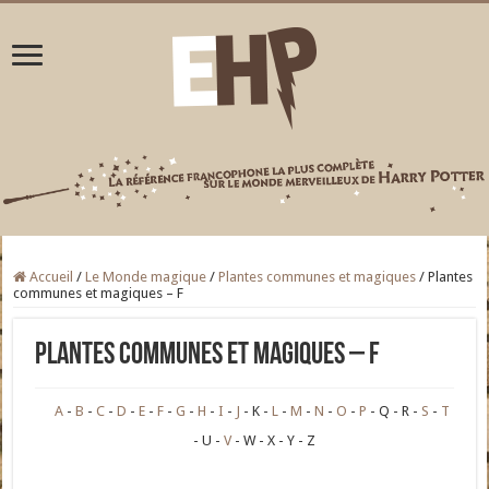
Accueil
/
Le Monde magique
/
Plantes communes et magiques
/
Plantes
communes et magiques – F
Plantes communes et magiques – F
A
B
C
D
E
F
G
H
I
J
K
L
M
N
O
P
Q
R
S
T
U
V
W
X
Y
Z