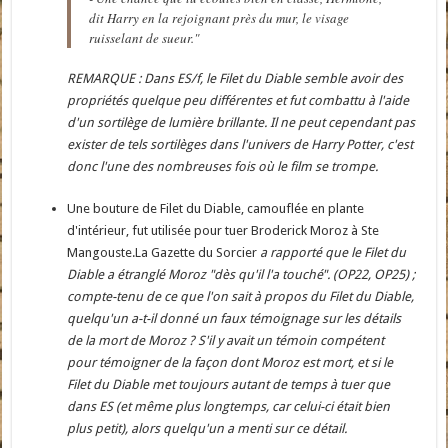
dit Harry en la rejoignant près du mur, le visage
ruisselant de sueur."
REMARQUE : Dans ES/f, le Filet du Diable semble avoir des
propriétés quelque peu différentes et fut combattu à l'aide
d'un sortilège de lumière brillante. Il ne peut cependant pas
exister de tels sortilèges dans l'univers de Harry Potter, c'est
donc l'une des nombreuses fois où le film se trompe.
Une bouture de Filet du Diable, camouflée en plante
d'intérieur, fut utilisée pour tuer Broderick Moroz à Ste
Mangouste.La Gazette du Sorcier
a rapporté que le Filet du
Diable a étranglé Moroz "dès qu'il l'a touché". (OP22, OP25) ;
compte-tenu de ce que l'on sait à propos du Filet du Diable,
quelqu'un a-t-il donné un faux témoignage sur les détails
de la mort de Moroz ? S'il y avait un témoin compétent
pour témoigner de la façon dont Moroz est mort, et si le
Filet du Diable met toujours autant de temps à tuer que
dans ES (et même plus longtemps, car celui-ci était bien
plus petit), alors quelqu'un a menti sur ce détail.