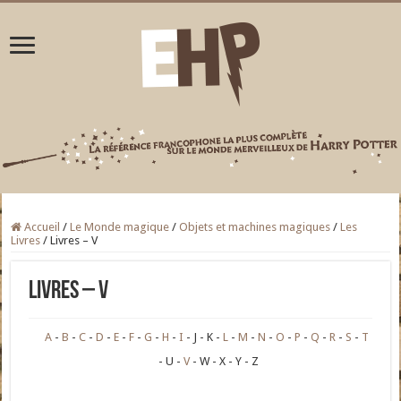
Accueil
/
Le Monde magique
/
Objets et machines magiques
/
Les
Livres
/
Livres – V
Livres – V
A
B
C
D
E
F
G
H
I
J
K
L
M
N
O
P
Q
R
S
T
U
V
W
X
Y
Z