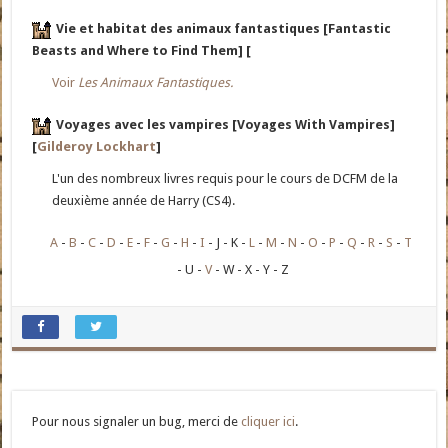
Vie et habitat des animaux fantastiques [Fantastic
Beasts and Where to Find Them] [
Voir
Les Animaux Fantastiques.
Voyages avec les vampires [Voyages With Vampires]
[
Gilderoy Lockhart
]
L'un des nombreux livres requis pour le cours de DCFM de la
deuxième année de Harry (CS4).
A
B
C
D
E
F
G
H
I
J
K
L
M
N
O
P
Q
R
S
T
U
V
W
X
Y
Z
Pour nous signaler un bug, merci de
cliquer ici
.