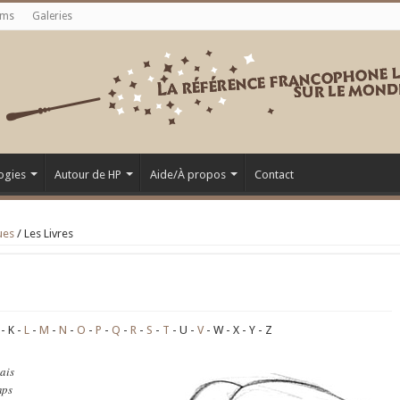
ums
Galeries
ogies
Autour de HP
Aide/À propos
Contact
ues
/
Les Livres
K
L
M
N
O
P
Q
R
S
T
U
V
W
X
Y
Z
ais
mps