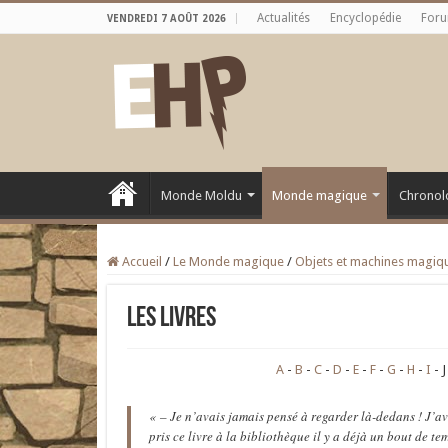
Actualités
Encyclopédie
For
VENDREDI 7 AOÛT 2026
Monde Moldu
Monde magique
Chronol
Accueil
/
Le Monde magique
/
Objets et machines magiq
Les Livres
A
B
C
D
E
F
G
H
I
J
« – Je n’avais jamais pensé à regarder là-dedans ! J’av
pris ce livre à la bibliothèque il y a déjà un bout de te