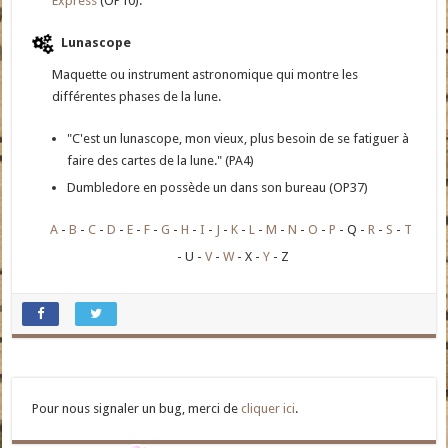
Express
(OP10).
Lunascope
Maquette ou instrument astronomique qui montre les
différentes phases de la lune.
"C'est un lunascope, mon vieux, plus besoin de se fatiguer à
faire des cartes de la lune." (PA4)
Dumbledore en possède un dans son bureau (OP37)
A
B
C
D
E
F
G
H
I
J
K
L
M
N
O
P
Q
R
S
T
U
V
W
X
Y
Z
Pour nous signaler un bug, merci de
cliquer ici
.