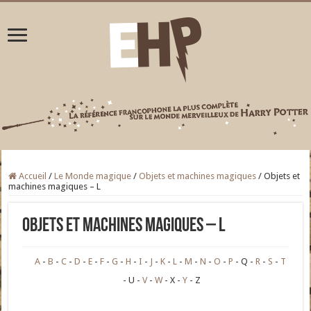
Accueil
/
Le Monde magique
/
Objets et machines magiques
/
Objets et
machines magiques – L
Objets et machines magiques – L
A
B
C
D
E
F
G
H
I
J
K
L
M
N
O
P
Q
R
S
T
U
V
W
X
Y
Z