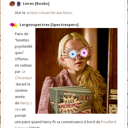
Livres [Books]
Voir la
section consacrée aux livres
.
Lorgnospectres [Spectrespecs]
Paire de
"lunettes
psychédéli
ques"
offertes
en cadeau
par
Le
Chicaneur
durant la
sixième
année
de
Harry
.
L
una
en
portait
une paire quand Harry fit sa connaissance à bord du
Poudlard