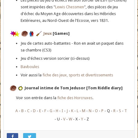
Les pièces du jeu d'échecs version sorcier de ES/f (ci-contre)
sont inspirées des "
Lewis Chessmen
", des pièces de jeu
d'échec du Moyen Age découvertes dans les Hébrides
Extérieures, au Nord-Ouest de l'Ecosse, vers 1831.
Jeux
[Games]
Jeu de cartes auto-battantes - Ron en avait un paquet dans
sa chambre (CS3)
Jeu d'échecs version sorcier (ci-dessus)
Bavboules
Voir aussi la
fiche des jeux, sports et divertissements
Journal intime de Tom Jedusor [Tom Riddle diary]
Voir son entrée dans la
fiche des Horcruxes
.
A
B
C
D
E
F
G
H
I
J
K
L
M
N
O
P
Q
R
S
T
U
V
W
X
Y
Z