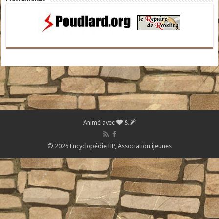
Animé avec
&
© 2026 Encyclopédie HP,
Association iJeunes