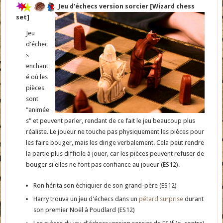
Jeu d'échecs version sorcier [Wizard chess
set]
Jeu
d'échec
s
enchant
é où les
pièces
sont
"animée
s" et peuvent parler, rendant de ce fait le jeu beaucoup plus
réaliste. Le joueur ne touche pas physiquement les pièces pour
les faire bouger, mais les dirige verbalement. Cela peut rendre
la partie plus difficile à jouer, car les pièces peuvent refuser de
bouger si elles ne font pas confiance au joueur (ES12).
Ron hérita son échiquier de son grand-père (ES12)
Harry trouva un jeu d'échecs dans un
pétard surprise
durant
son premier Noël à Poudlard (ES12)