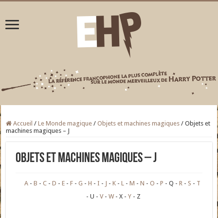
Accueil
/
Le Monde magique
/
Objets et machines magiques
/
Objets et
machines magiques – J
Objets et machines magiques – J
A
B
C
D
E
F
G
H
I
J
K
L
M
N
O
P
Q
R
S
T
U
V
W
X
Y
Z