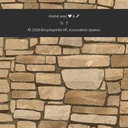
Animé avec
&
© 2026 Encyclopédie HP,
Association iJeunes