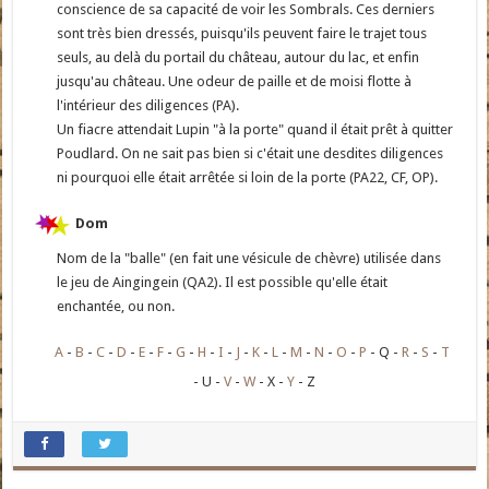
conscience de sa capacité de voir les Sombrals. Ces derniers
sont très bien dressés, puisqu'ils peuvent faire le trajet tous
seuls, au delà du portail du château, autour du lac, et enfin
jusqu'au château. Une odeur de paille et de moisi flotte à
l'intérieur des diligences (PA).
Un fiacre attendait Lupin "à la porte" quand il était prêt à quitter
Poudlard. On ne sait pas bien si c'était une desdites diligences
ni pourquoi elle était arrêtée si loin de la porte (PA22, CF, OP).
Dom
Nom de la "balle" (en fait une vésicule de chèvre) utilisée dans
le jeu de Aingingein (QA2). Il est possible qu'elle était
enchantée, ou non.
A
B
C
D
E
F
G
H
I
J
K
L
M
N
O
P
Q
R
S
T
U
V
W
X
Y
Z