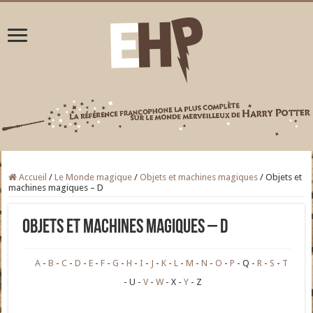
Accueil
/
Le Monde magique
/
Objets et machines magiques
/
Objets et
machines magiques – D
Objets et machines magiques – D
A
B
C
D
E
F
G
H
I
J
K
L
M
N
O
P
Q
R
S
T
U
V
W
X
Y
Z