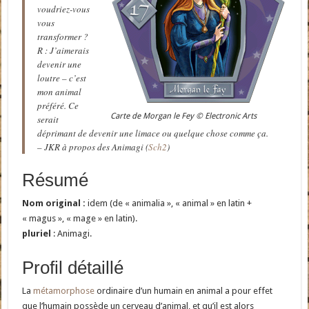
voudriez-vous
vous
transformer ?
R : J’aimerais
devenir une
loutre – c’est
mon animal
préféré. Ce
Carte de Morgan le Fey © Electronic Arts
serait
déprimant de devenir une limace ou quelque chose comme ça.
– JKR à propos des Animagi (
Sch2
)
Résumé
Nom original :
idem (de « animalia », « animal » en latin +
« magus », « mage » en latin).
pluriel
: Animagi.
Profil détaillé
La
métamorphose
ordinaire d’un humain en animal a pour effet
que l’humain possède un cerveau d’animal, et qu’il est alors