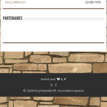
Percy WEASLEY
22/08/1976
Partenaires
Animé avec
&
© 2026 Encyclopédie HP,
Association iJeunes