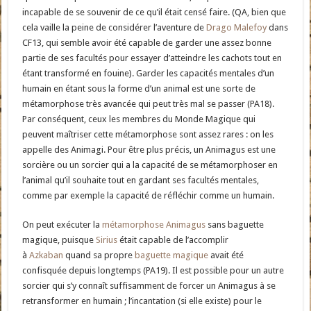
incapable de se souvenir de ce qu’il était censé faire. (QA, bien que
cela vaille la peine de considérer l’aventure de
Drago Malefoy
dans
CF13, qui semble avoir été capable de garder une assez bonne
partie de ses facultés pour essayer d’atteindre les cachots tout en
étant transformé en fouine). Garder les capacités mentales d’un
humain en étant sous la forme d’un animal est une sorte de
métamorphose très avancée qui peut très mal se passer (PA18).
Par conséquent, ceux les membres du Monde Magique qui
peuvent maîtriser cette métamorphose sont assez rares : on les
appelle des Animagi. Pour être plus précis, un Animagus est une
sorcière ou un sorcier qui a la capacité de se métamorphoser en
l’animal qu’il souhaite tout en gardant ses facultés mentales,
comme par exemple la capacité de réfléchir comme un humain.
On peut exécuter la
métamorphose Animagus
sans baguette
magique, puisque
Sirius
était capable de l’accomplir
à
Azkaban
quand sa propre
baguette magique
avait été
confisquée depuis longtemps (PA19). Il est possible pour un autre
sorcier qui s’y connaît suffisamment de forcer un Animagus à se
retransformer en humain ; l’incantation (si elle existe) pour le