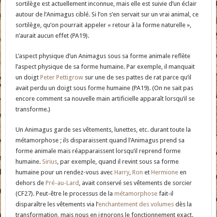
sortilège est actuellement inconnue, mais elle est suivie d’un éclair
autour de l’Animagus ciblé. Si l’on s’en servait sur un vrai animal, ce
sortilège, qu’on pourrait appeler « retour à la forme naturelle »,
n’aurait aucun effet (PA19).
L’aspect physique d’un Animagus sous sa forme animale reflète
l’aspect physique de sa forme humaine. Par exemple, il manquait
un doigt
Peter Pettigrow
sur une de ses pattes de rat parce qu’il
avait perdu un doigt sous forme humaine (PA19). (On ne sait pas
encore comment sa nouvelle main artificielle apparaît lorsqu’il se
transforme.)
Un Animagus garde ses vêtements, lunettes, etc. durant toute la
métamorphose ; ils disparaissent quand l’Animagus prend sa
forme animale mais réapparaissent lorsqu’il reprend forme
humaine.
Sirius
, par exemple, quand il revint sous sa forme
humaine pour un rendez-vous avec
Harry
,
Ron
et
Hermione
en
dehors de
Pré-au-Lard
, avait conservé ses vêtements de sorcier
(CF27). Peut-être le processus de la
métamorphose
fait-il
disparaître les vêtements via l’
enchantement des volumes
dès la
transformation, mais nous en ignorons le fonctionnement exact.