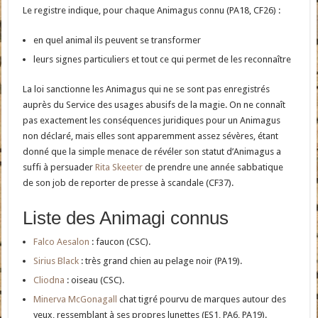
Le registre indique, pour chaque Animagus connu (PA18, CF26) :
en quel animal ils peuvent se transformer
leurs signes particuliers et tout ce qui permet de les reconnaître
La loi sanctionne les Animagus qui ne se sont pas enregistrés
auprès du Service des usages abusifs de la magie. On ne connaît
pas exactement les conséquences juridiques pour un Animagus
non déclaré, mais elles sont apparemment assez sévères, étant
donné que la simple menace de révéler son statut d’Animagus a
suffi à persuader
Rita Skeeter
de prendre une année sabbatique
de son job de reporter de presse à scandale (CF37).
Liste des Animagi connus
Falco Aesalon
: faucon (CSC).
Sirius Black
: très grand chien au pelage noir (PA19).
Cliodna
: oiseau (CSC).
Minerva McGonagall
chat tigré pourvu de marques autour des
yeux, ressemblant à ses propres lunettes (ES1, PA6, PA19).