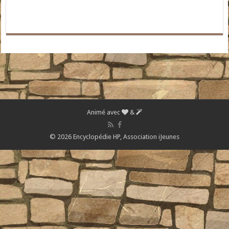
Animé avec
&
© 2026 Encyclopédie HP,
Association iJeunes