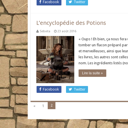
Facebook
Twitter
L’encyclopédie des Potions
Sebvita
23 août 2016
« Oups ! Eh bien, ça nous fera
tomber un flacon préparé par
et merveilleuses, ainsi que leu
les livres, les autres sont cel
nom. Les ingrédients listés (
Lire la suite »
Facebook
Twitter
2
«
1