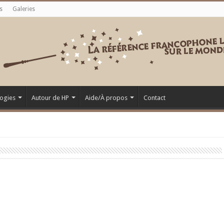
s
Galeries
ogies
Autour de HP
Aide/À propos
Contact