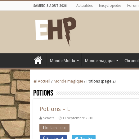
Actualités
Encyclopédie
Forum
SAMEDI 8 AOÛT 2026
Monde Moldu
Monde magique
Chronol
Accueil
/
Monde magique
/
Potions (page 2)
Potions
Potions – L
Sebvita
11 septembre 2016
Lire la suite »
Facebook
Twitter