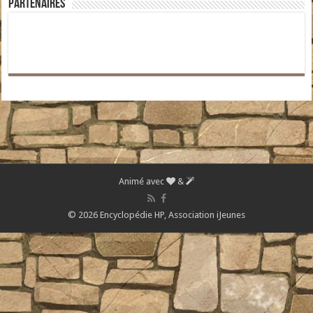
Partenaires
Animé avec
&
© 2026 Encyclopédie HP,
Association iJeunes