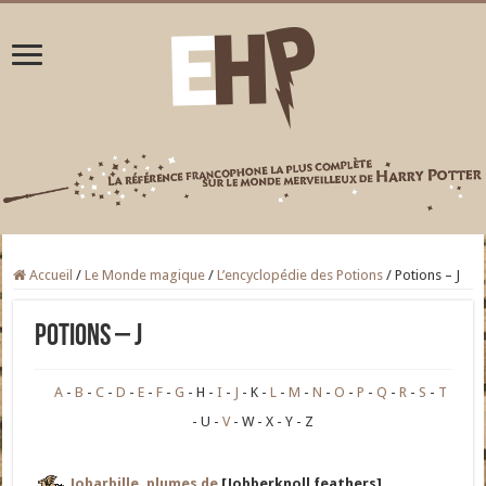
Accueil
/
Le Monde magique
/
L’encyclopédie des Potions
/
Potions – J
Potions – J
A
B
C
D
E
F
G
H
I
J
K
L
M
N
O
P
Q
R
S
T
U
V
W
X
Y
Z
Jobarbille, plumes de
[Jobberknoll feathers]