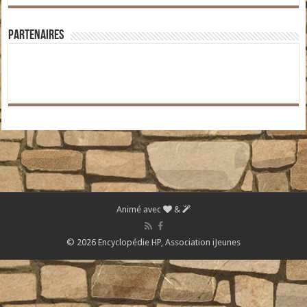
Partenaires
Animé avec
&
© 2026 Encyclopédie HP,
Association iJeunes