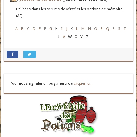
Utilisées dans les sérums de vérité et les potions de mémoire
(AF).
A
B
C
D
E
F
G
H
I
J
K
L
M
N
O
P
Q
R
S
T
U
V
W
X
Y
Z
Pour nous signaler un bug, merci de
cliquer ici
.