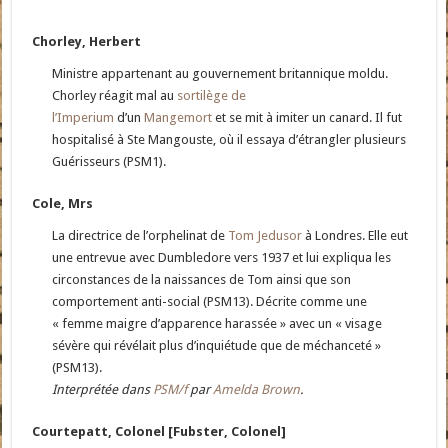
Chorley, Herbert
Ministre appartenant au gouvernement britannique moldu.
Chorley réagit mal au
sortilège de
l’Imperium
d’un
Mangemort
et se mit à imiter un canard. Il fut
hospitalisé à Ste Mangouste, où il essaya d’étrangler plusieurs
Guérisseurs (PSM1).
Cole, Mrs
La directrice de l’orphelinat de
Tom Jedusor
à Londres. Elle eut
une entrevue avec Dumbledore vers 1937 et lui expliqua les
circonstances de la naissances de Tom ainsi que son
comportement anti-social (PSM13). Décrite comme une
« femme maigre d’apparence harassée » avec un « visage
sévère qui révélait plus d’inquiétude que de méchanceté »
(PSM13).
Interprétée dans
PSM/f
par
Amelda Brown
.
Courtepatt, Colonel [Fubster, Colonel]