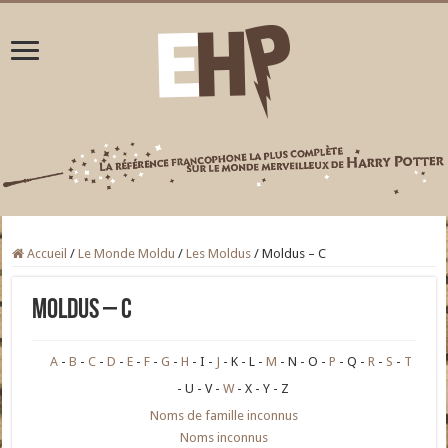
Accueil
/
Le Monde Moldu
/
Les Moldus
/
Moldus – C
Moldus – C
A
B
C
D
E
F
G
H
I
J
K
L
M
N
O
P
Q
R
S
T
U
V
W
X
Y
Z
Noms de famille inconnus
Noms inconnus