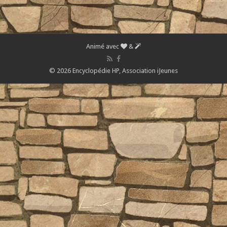
Animé avec
&
© 2026 Encyclopédie HP,
Association iJeunes