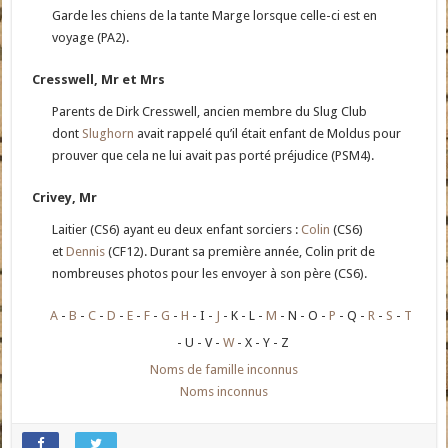
Garde les chiens de la tante Marge lorsque celle-ci est en
voyage (PA2).
Cresswell, Mr et Mrs
Parents de Dirk Cresswell, ancien membre du Slug Club
dont
Slughorn
avait rappelé qu’il était enfant de Moldus pour
prouver que cela ne lui avait pas porté préjudice (PSM4).
Crivey, Mr
Laitier (CS6) ayant eu deux enfant sorciers :
Colin
(CS6)
et
Dennis
(CF12). Durant sa première année, Colin prit de
nombreuses photos pour les envoyer à son père (CS6).
A
B
C
D
E
F
G
H
I
J
K
L
M
N
O
P
Q
R
S
T
U
V
W
X
Y
Z
Noms de famille inconnus
Noms inconnus