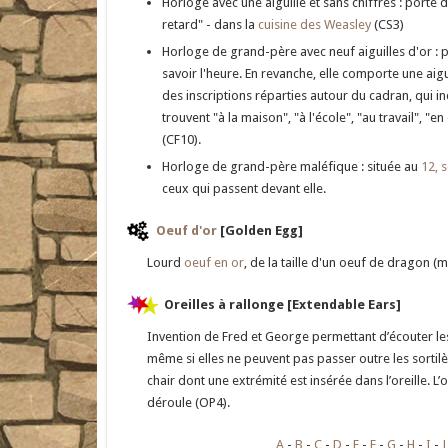
Horloge avec une aiguille et sans chiffres : porte d
retard" - dans la
cuisine des Weasley
(CS3)
Horloge de grand-père avec neuf aiguilles d'or : pl
savoir l'heure. En revanche, elle comporte une a
des inscriptions réparties autour du cadran, qui in
trouvent "à la maison", "à l'école", "au travail", "
(CF10).
Horloge de grand-père maléfique : située au
12, 
ceux qui passent devant elle.
Oeuf d'or
[Golden Egg]
Lourd
oeuf en or
, de la taille d'un oeuf de dragon (
Oreilles à rallonge [Extendable Ears]
Invention de Fred et George permettant d’écouter le
même si elles ne peuvent pas passer outre les sortilè
chair dont une extrémité est insérée dans l’oreille. L’o
déroule (OP4).
A
B
C
D
E
F
G
H
I
J