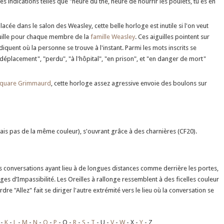
es indications telles que "heure du thé, heure de nourrir les poulets, tu es en
acée dans le salon des Weasley, cette belle horloge est inutile si l'on veut
iguille pour chaque membre de la
famille Weasley
. Ces aiguilles pointent sur
diquent où la personne se trouve à l'instant. Parmi les mots inscrits se
en déplacement", "perdu", "à l'hôpital", "en prison", et "en danger de mort"
square Grimmaurd
, cette horloge assez agressive envoie des boulons sur
mais pas de la même couleur), s'ouvrant grâce à des charnières (CF20).
s conversations ayant lieu à de longues distances comme derrière les portes,
ges d’Impassibilité. Les Oreilles à rallonge ressemblent à des ficelles couleur
rdre "Allez" fait se diriger l'autre extrémité vers le lieu où la conversation se
K
L
M
N
O
P
Q
R
S
T
U
V
W
X
Y
Z