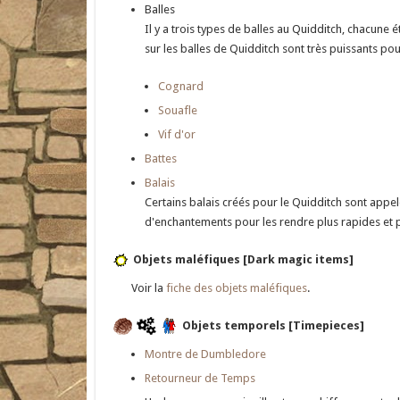
Balles
Il y a trois types de balles au Quidditch, chacun
sur les balles de Quidditch sont très puissants pou
Cognard
Souafle
Vif d'or
Battes
Balais
Certains balais créés pour le Quidditch sont appel
d'enchantements pour les rendre plus rapides et p
Objets maléfiques [Dark magic items]
Voir la
fiche des objets maléfiques
.
Objets temporels [Timepieces]
Montre de Dumbledore
Retourneur de Temps