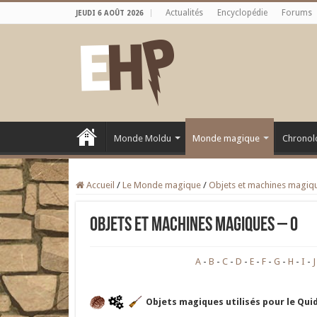
Actualités
Encyclopédie
Forums
JEUDI 6 AOÛT 2026
Monde Moldu
Monde magique
Chronol
Accueil
/
Le Monde magique
/
Objets et machines magiq
Objets et machines magiques – O
A
B
C
D
E
F
G
H
I
J
Objets magiques utilisés pour le Qui