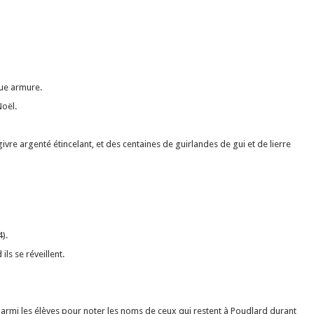
que armure.
oël.
givre argenté étincelant, et des centaines de guirlandes de gui et de lierre
4).
ls se réveillent.
rmi les élèves pour noter les noms de ceux qui restent à Poudlard durant