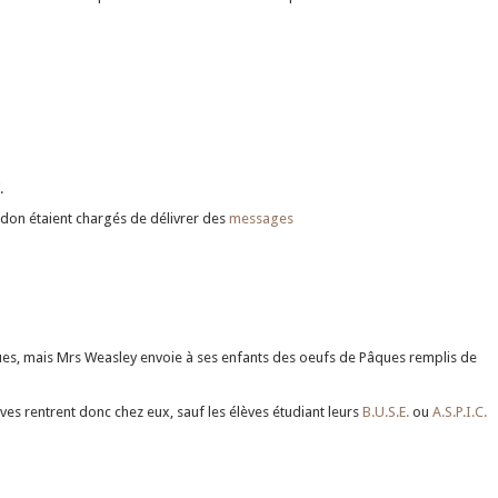
.
idon étaient chargés de délivrer des
messages
ues, mais Mrs Weasley envoie à ses enfants des oeufs de Pâques remplis de
ves rentrent donc chez eux, sauf les élèves étudiant leurs
B.U.S.E.
ou
A.S.P.I.C.