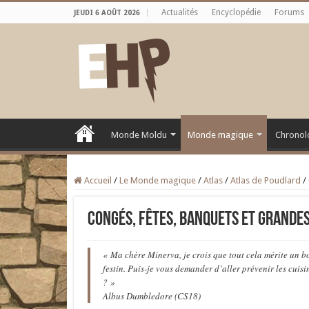
Actualités
Encyclopédie
Forums
JEUDI 6 AOÛT 2026
Monde Moldu
Monde magique
Chronol
Accueil
/
Le Monde magique
/
Atlas
/
Atlas de Poudlard
/
Congés, fêtes, banquets et grande
« Ma chère Minerva, je crois que tout cela mérite un b
festin. Puis-je vous demander d’aller prévenir les cuisi
? »
Albus Dumbledore (CS18)