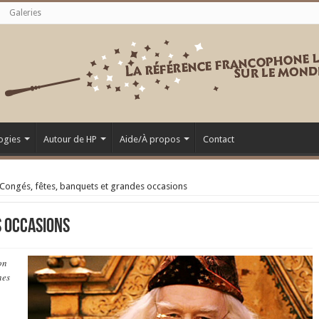
Galeries
ogies
Autour de HP
Aide/À propos
Contact
Congés, fêtes, banquets et grandes occasions
s occasions
on
nes