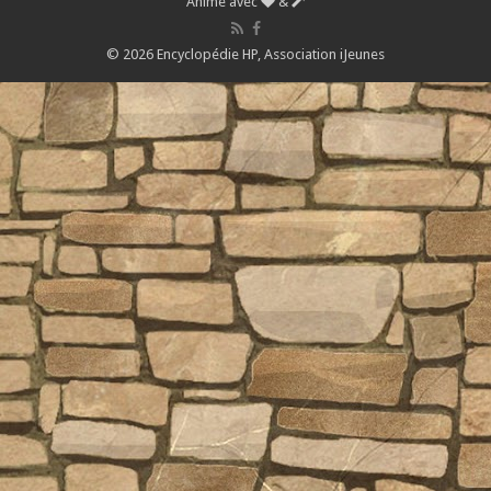
Animé avec
&
© 2026 Encyclopédie HP,
Association iJeunes