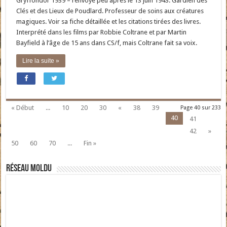
Gryffondor 1939 – renvoyé peu après le 13 juin 1943. Gardien des
Clés et des Lieux de Poudlard. Professeur de soins aux créatures
magiques. Voir sa fiche détaillée et les citations tirées des livres.
Interprété dans les films par Robbie Coltrane et par Martin
Bayfield à l’âge de 15 ans dans CS/f, mais Coltrane fait sa voix.
Lire la suite »
« Début
...
10
20
30
«
38
39
Page 40 sur 233
40
41
42
»
50
60
70
...
Fin »
Réseau moldu