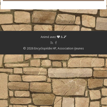
Animé avec
&
© 2026 Encyclopédie HP,
Association iJeunes