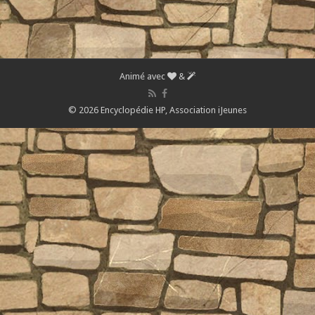
Animé avec
&
© 2026 Encyclopédie HP,
Association iJeunes