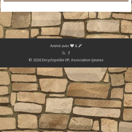
Animé avec
&
© 2026 Encyclopédie HP,
Association iJeunes