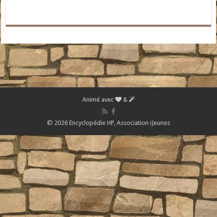
Animé avec
&
© 2026 Encyclopédie HP,
Association iJeunes