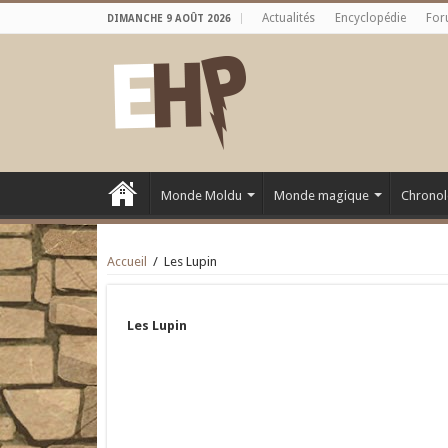
Actualités
Encyclopédie
For
DIMANCHE 9 AOÛT 2026
Monde Moldu
Monde magique
Chronol
Accueil
/
Les Lupin
Les Lupin