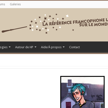
ums
Galeries
ogies
Autour de HP
Aide/À propos
Contact