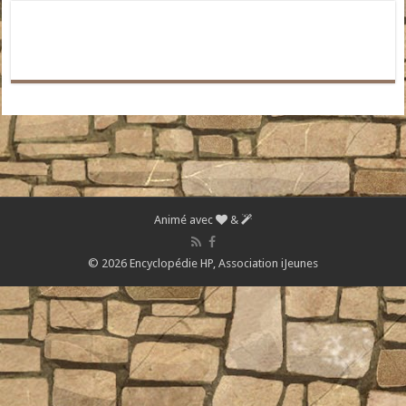
Animé avec
&
© 2026 Encyclopédie HP,
Association iJeunes