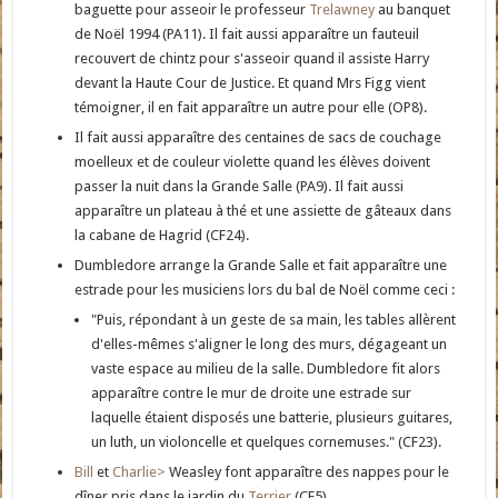
baguette pour asseoir le professeur
Trelawney
au banquet
de Noël 1994 (PA11). Il fait aussi apparaître un fauteuil
recouvert de chintz pour s'asseoir quand il assiste Harry
devant la Haute Cour de Justice. Et quand Mrs Figg vient
témoigner, il en fait apparaître un autre pour elle (OP8).
Il fait aussi apparaître des centaines de sacs de couchage
moelleux et de couleur violette quand les élèves doivent
passer la nuit dans la Grande Salle (PA9). Il fait aussi
apparaître un plateau à thé et une assiette de gâteaux dans
la cabane de Hagrid (CF24).
Dumbledore arrange la Grande Salle et fait apparaître une
estrade pour les musiciens lors du bal de Noël comme ceci :
"Puis, répondant à un geste de sa main, les tables allèrent
d'elles-mêmes s'aligner le long des murs, dégageant un
vaste espace au milieu de la salle. Dumbledore fit alors
apparaître contre le mur de droite une estrade sur
laquelle étaient disposés une batterie, plusieurs guitares,
un luth, un violoncelle et quelques cornemuses." (CF23).
Bill
et
Charlie>
Weasley font apparaître des nappes pour le
dîner pris dans le jardin du
Terrier
(CF5).