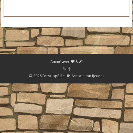
Animé avec
&
© 2026 Encyclopédie HP,
Association iJeunes