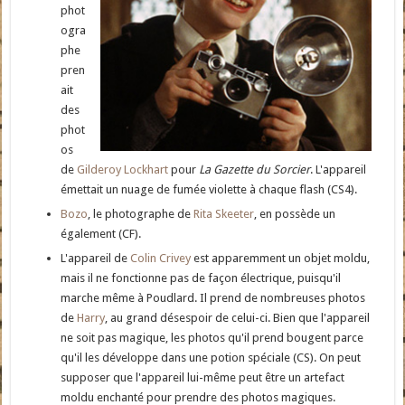
phot
ogra
phe
pren
ait
des
phot
os
de
Gilderoy Lockhart
pour
La Gazette du Sorcier
. L'appareil
émettait un nuage de fumée violette à chaque flash (CS4).
Bozo
, le photographe de
Rita Skeeter
, en possède un
également (CF).
L'appareil de
Colin Crivey
est apparemment un objet moldu,
mais il ne fonctionne pas de façon électrique, puisqu'il
marche même à Poudlard. Il prend de nombreuses photos
de
Harry
, au grand désespoir de celui-ci. Bien que l'appareil
ne soit pas magique, les photos qu'il prend bougent parce
qu'il les développe dans une potion spéciale (CS). On peut
supposer que l'appareil lui-même peut être un artefact
moldu enchanté pour prendre des photos magiques.