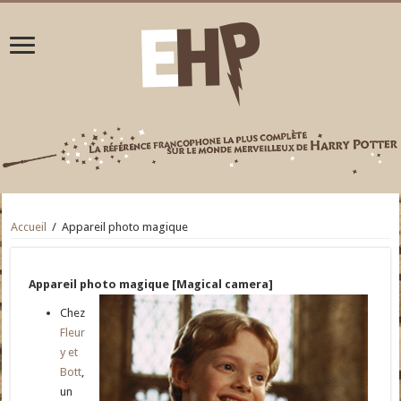
Accueil
/
Appareil photo magique
Appareil photo magique [Magical camera]
Chez
Fleur
y et
Bott
,
un