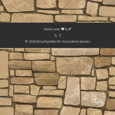
Animé avec
&
© 2026 Encyclopédie HP,
Association iJeunes