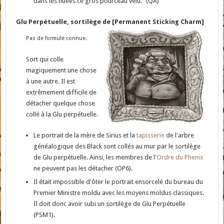
dans les nuées ce gros pourceau velu." (QA)
Glu Perpétuelle, sortilège de [Permanent Sticking Charm]
Pas de formule connue.
Sort qui colle
magiquement une chose
à une autre. Il est
extrêmement difficile de
détacher quelque chose
collé à la Glu perpétuelle.
Le portrait de la mère de Sirius et la
tapisserie
de l'arbre
généalogique des Black sont collés au mur par le sortilège
de Glu perpétuelle. Ainsi, les membres de l'
Ordre du Phenix
ne peuvent pas les détacher (OP6).
Il était impossible d'ôter le portrait ensorcelé du bureau du
Premier Ministre moldu avec les moyens moldus classiques.
Il doit donc avoir subi un sortilège de Glu Perpétuelle
(PSM1).