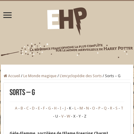
Accueil
/
Le Monde magique
/
L’encyclopédie des Sorts
/
Sorts – G
Sorts – G
A
B
C
D
E
F
G
H
I
J
K
L
M
N
O
P
Q
R
S
T
U
V
W
X
Y
Z
Gèle-Flamme, sortilège de [Flame Freezing Charm]